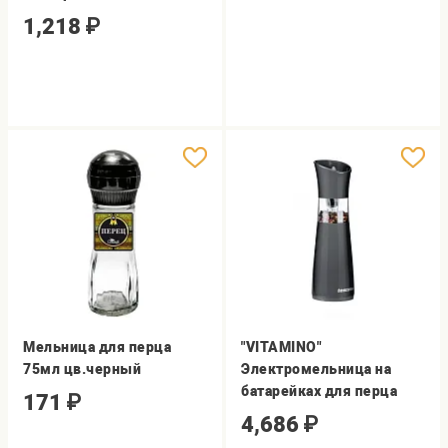
1,218
₽
Мельница для перца
"VITAMINO"
75мл цв.черный
Электромельница на
батарейках для перца
171
₽
4,686
₽