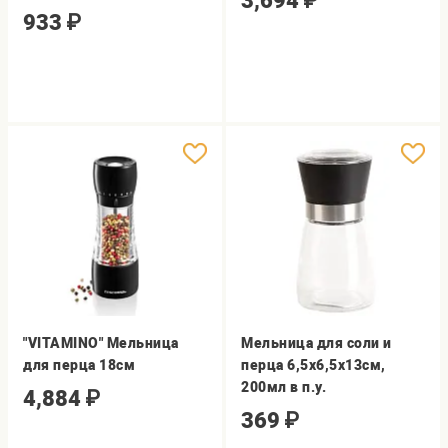
3,694
₽
933
₽
"VITAMINO" Мельница
Мельница для соли и
для перца 18см
перца 6,5х6,5х13см,
200мл в п.у.
4,884
₽
369
₽