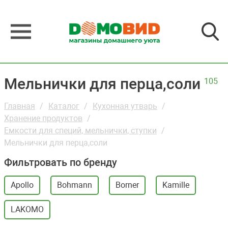
Мельнички для перца,соли
105
Главная
Каталог
Кухонная утварь
Хранение продуктов
Емкости для специй, мельнички, ступки
Мельнички для перца,соли
Фильтровать по бренду
Apollo
Bohmann
Borner
Kamille
LAKOMO