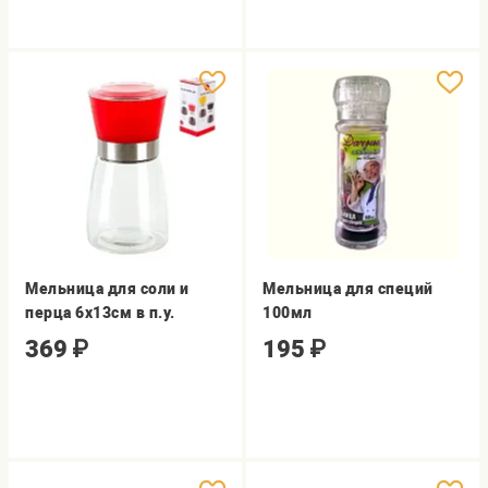
Мельница для соли и
Мельница для специй
перца 6х13см в п.у.
100мл
369
₽
195
₽