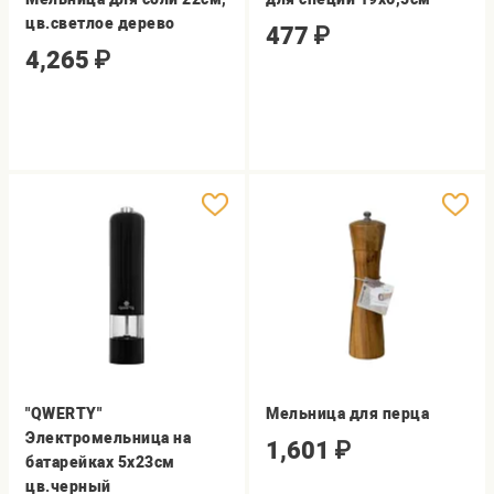
цв.светлое дерево
477
₽
4,265
₽
"QWERTY"
Мельница для перца
Электромельница на
1,601
₽
батарейках 5x23см
цв.черный