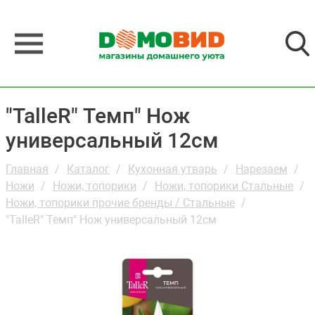
"TalleR" Темп" Нож
универсальный 12см
Главная
Каталог
Кухонная утварь
Нарезаем
Ножи
Ножи, топорики
Ножи, топорики Стальные
Ножи, топорики прочие бренды / Стальные
"TalleR" Темп" Нож универсальный 12см