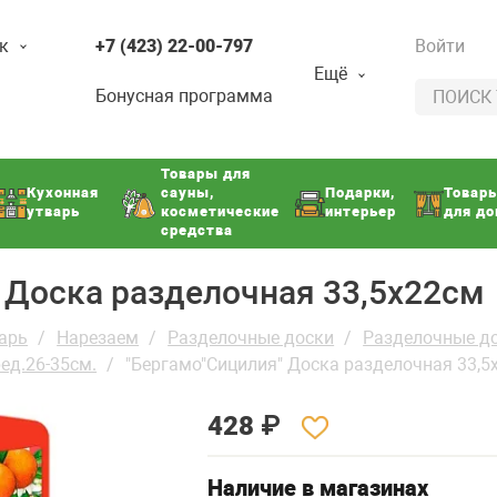
к
+7 (423) 22-00-797
Войти
Ещё
Бонусная программа
Товары для
Кухонная
сауны,
Подарки,
Товар
утварь
косметические
интерьер
для д
средства
 Доска разделочная 33,5х22см
арь
Нарезаем
Разделочные доски
Разделочные д
ед.26-35см.
"Бергамо"Сицилия" Доска разделочная 33,5
428
₽
Наличие в магазинах