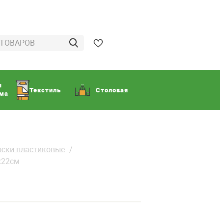
ы
Текстиль
Столовая
ома
оски пластиковые
х22см