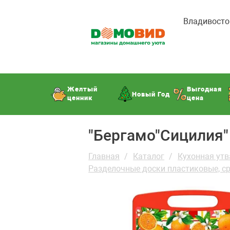
Владивосто
Желтый
Выгодная
Новый Год
ценник
цена
"Бергамо"Сицилия"
Главная
Каталог
Кухонная утв
Разделочные доски пластиковые, ср