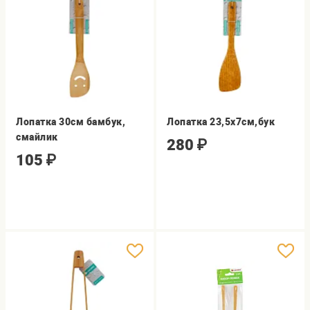
Лопатка 30см бамбук,
Лопатка 23,5х7см,бук
смайлик
280
₽
105
₽