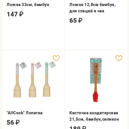
Ложка 33см, бамбук
Ложка 12,8см бамбук,
для специй и чая
147
₽
65
₽
"AllCook" Лопатка
Кисточка кондитерская
21,5см, бамбук,силикон
56
₽
189
₽