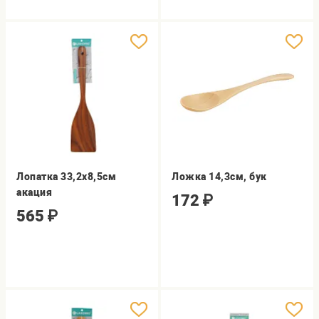
Лопатка 33,2х8,5см
Ложка 14,3см, бук
акация
172
₽
565
₽