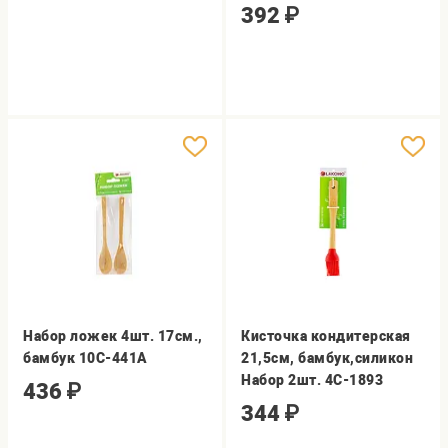
392
₽
Набор ложек 4шт. 17см.,
Кисточка кондитерская
бамбук 10C-441A
21,5см, бамбук,силикон
Набор 2шт. 4C-1893
436
₽
344
₽