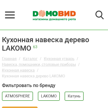
Кухонная навеска дерево
LAKOMO
63
Главная
Каталог
Кухонная утварь
Навеска, помощники, столовые приборы
Кухонная навеска
Кухонная навеска дерево LAKOMO
Фильтровать по бренду
ATMOSPHERE
LAKOMO
Катунь