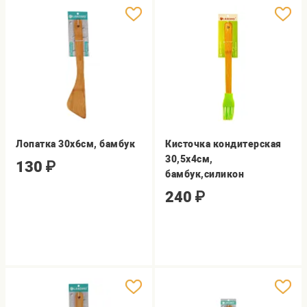
Лопатка 30х6см, бамбук
Кисточка кондитерская
30,5x4см,
130
₽
бамбук,силикон
240
₽