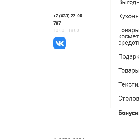
Выгодн
Кухонн
+7 (423) 22-00-
797
Товары
10:00 – 18:00
косме
средст
Подарк
Товары
Тексти
Столо
Бонусн