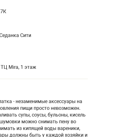
57К
К Седанка Сити
 ТЦ Mira, 1 этаж
патка - незаменимые аксессуары на
отовления пищи просто невозможен.
ливать супы, соусы, бульоны, кисель
 шумовки можно снимать пену во
нимать из кипящей воды вареники,
уары должны быть у каждой хозяйки и