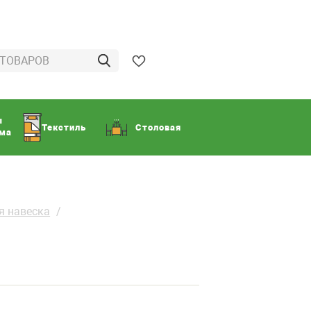
ы
Текстиль
Столовая
ома
я навеска