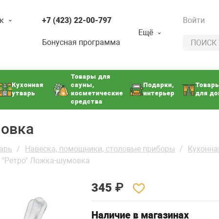
к
+7 (423) 22-00-797
Войти
Ещё
Бонусная программа
Товары для
Кухонная
сауны,
Подарки,
Товар
утварь
косметические
интерьер
для д
средства
мовка
арь
Навеска, помощники, столовые приборы
Кухонна
"Ретро" Ложка-шумовка
345
₽
Наличие в магазинах