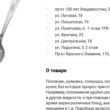
3
пр-кт 100 лет Владивостоку, 
3
ул. Луговая, 18
1
ул. Посьетская, 19
3
ул. Полетаева, 6. -1 этаж ТР
1
ул. Крыгина, 23
1
ул. Центральная, 18
2
ул. Ладыгина, 3, 2 этаж
2
Пр-кт Красного Знамени, 110,
О товаре
Половник, шумовка, толкушка, ло
кухне, без которых процесс приг
Например, половником удобно раз
и другие жидкости, а при помощи
время варки различных блюд, вы
пельмени и т.д. Подобные аксесс