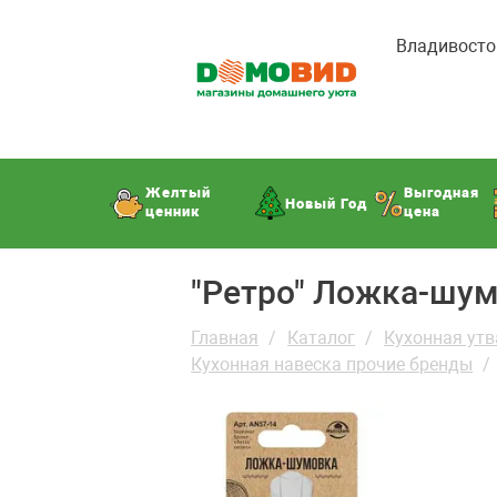
Владивосто
Желтый
Выгодная
Новый Год
ценник
цена
"Ретро" Ложка-шу
Главная
Каталог
Кухонная утв
Кухонная навеска прочие бренды