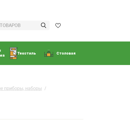
ы
Текстиль
Столовая
ома
е приборы, наборы