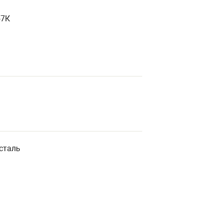
57К
сталь