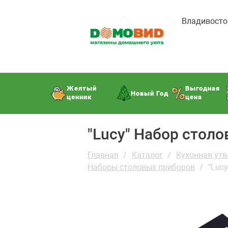
Владивосто
Желтый
Выгодная
Новый Год
ценник
цена
"Lucy" Набор столо
Главная
Каталог
Кухонная утв
Наборы столовых приборов
"Luc