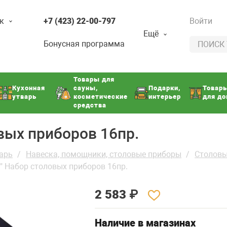
к
+7 (423) 22-00-797
Войти
Ещё
Бонусная программа
Товары для
Кухонная
сауны,
Подарки,
Товар
утварь
косметические
интерьер
для д
средства
вых приборов 16пр.
арь
Навеска, помощники, столовые приборы
Столовы
y" Набор столовых приборов 16пр.
2 583
₽
Наличие в магазинах