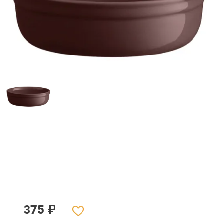
375
₽