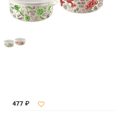
477
₽