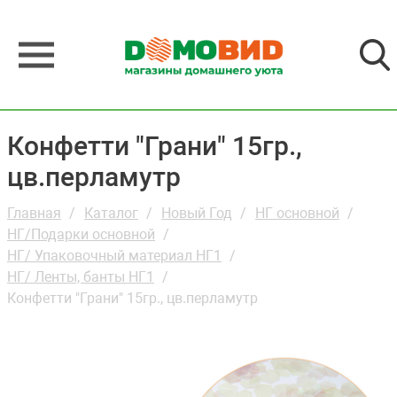
Конфетти "Грани" 15гр.,
цв.перламутр
Главная
Каталог
Новый Год
НГ основной
НГ/Подарки основной
НГ/ Упаковочный материал НГ1
НГ/ Ленты, банты НГ1
Конфетти "Грани" 15гр., цв.перламутр