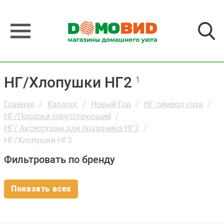
НГ/Хлопушки НГ2
1
Главная
Каталог
Новый Год
НГ символ года
НГ/Подарки сопутствующий
НГ/ Аксессуары для праздника НГ2
НГ/Хлопушки НГ2
Фильтровать по бренду
Показать всех