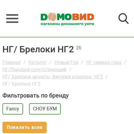
НГ/ Брелоки НГ2
26
Главная
Каталог
Новый Год
НГ символ года
НГ/Подарки сопутствующий
НГ/ Брелоки, монеты, фигурки кошельк. НГ2
НГ/ Брелоки НГ2
Фильтровать по бренду
Fancy
СНОУ БУМ
Показать всех