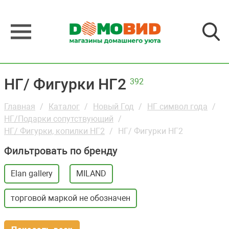
НГ/ Фигурки НГ2
392
Главная
Каталог
Новый Год
НГ символ года
НГ/Подарки сопутствующий
НГ/ Фигурки, копилки НГ2
НГ/ Фигурки НГ2
Фильтровать по бренду
Elan gallery
MILAND
торговой маркой не обозначен