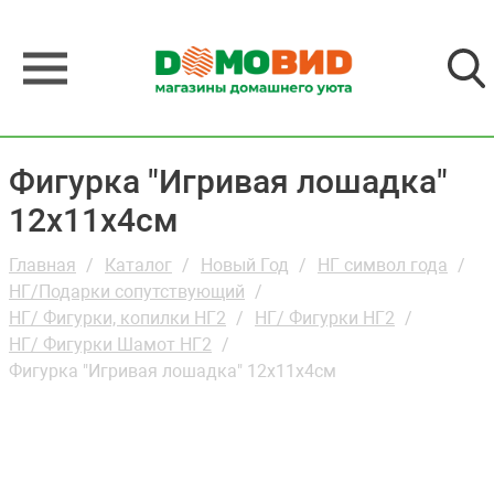
Фигурка "Игривая лошадка"
12х11х4см
Главная
Каталог
Новый Год
НГ символ года
НГ/Подарки сопутствующий
НГ/ Фигурки, копилки НГ2
НГ/ Фигурки НГ2
НГ/ Фигурки Шамот НГ2
Фигурка "Игривая лошадка" 12х11х4см