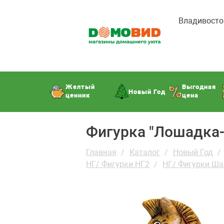
Владивосто
Желтый
Выгодная
Новый Год
ценник
цена
Фигурка "Лошадка-
Главная
Каталог
Новый Год
НГ/ Фигурки НГ2
НГ/ Фигурки Ша