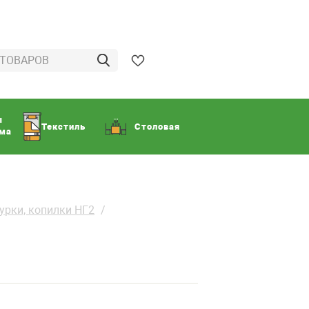
ы
Текстиль
Столовая
ома
урки, копилки НГ2