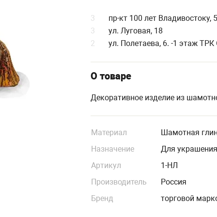
3
пр-кт 100 лет Владивостоку, 
3
ул. Луговая, 18
2
ул. Полетаева, 6. -1 этаж ТР
О товаре
Декоративное изделие из шамотн
Материал
Шамотная гли
Назначение
Для украшени
Артикул
1-НЛ
Производитель
Россия
Бренд
торговой марк