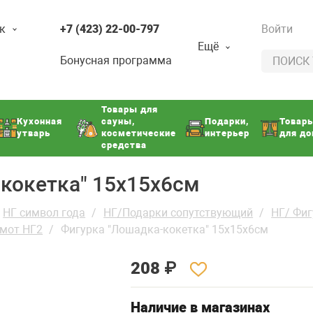
к
+7 (423) 22-00-797
Войти
Ещё
Бонусная программа
Товары для
Кухонная
сауны,
Подарки,
Товар
утварь
косметические
интерьер
для д
средства
кокетка" 15х15х6см
НГ символ года
НГ/Подарки сопутствующий
НГ/ Фиг
мот НГ2
Фигурка "Лошадка-кокетка" 15х15х6см
208
₽
Наличие в магазинах