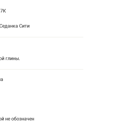
57К
К Седанка Сити
ой глины.
на
я
ой не обозначен