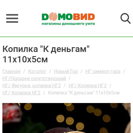
Копилка "К деньгам"
11х10х5см
Главная
Каталог
Новый Год
НГ символ года
НГ/Подарки сопутствующий
НГ/ Фигурки, копилки НГ2
НГ/ Копилки НГ2
НГ/ Копилки НГ2
Копилка "К деньгам" 11х10х5см