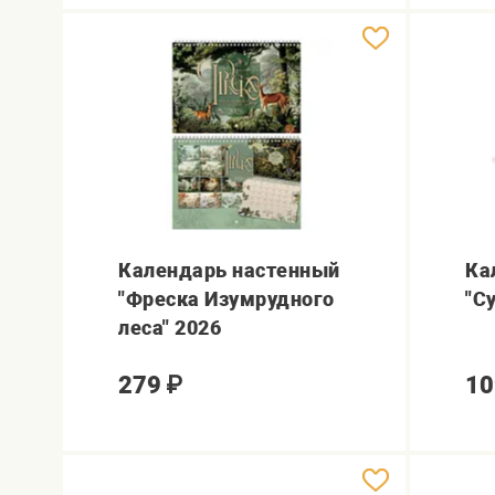
Календарь настенный
Ка
"Фреска Изумрудного
"С
леса" 2026
279
₽
10