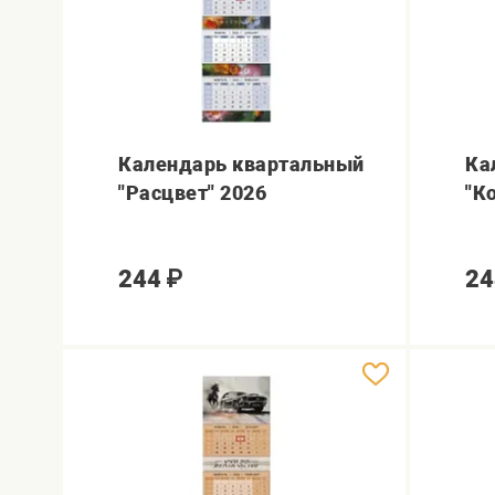
Календарь квартальный
Ка
"Расцвет" 2026
"К
244
₽
24