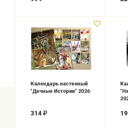
Календарь настенный
Ка
"Дачные Истории" 2026
"Н
20
314
₽
19