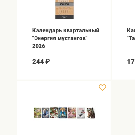
Календарь квартальный
Ка
"Энергия мустангов"
"Т
2026
244
₽
17