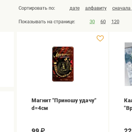
Сортировать по:
дате
алфавиту
сначала
Показывать на странице:
30
60
120
Магнит "Приношу удачу"
Ка
d=4см
"В
99
₽
22