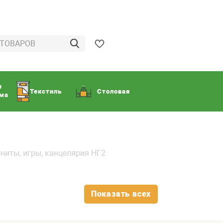
ы
Текстиль
Столовая
ома
ниты, игры, канцелярия НГ2
Показать всех