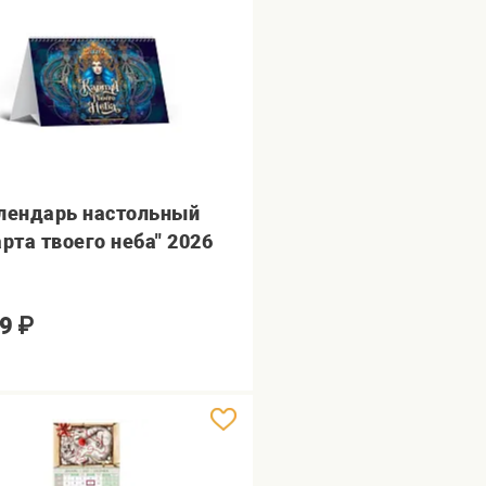
лендарь настольный
арта твоего неба" 2026
9
₽