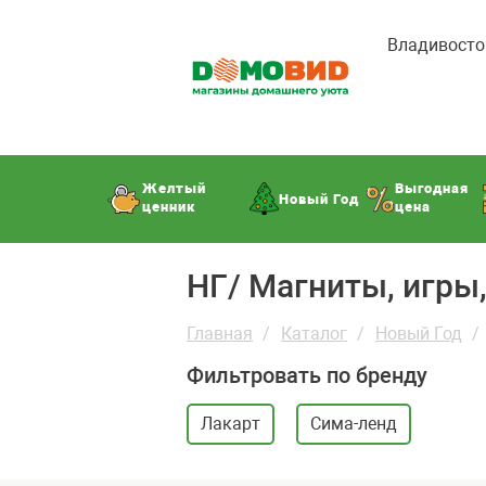
Владивосто
Желтый
Выгодная
Новый Год
ценник
цена
НГ/ Магниты, игры
Главная
Каталог
Новый Год
Фильтровать по бренду
Лакарт
Сима-ленд