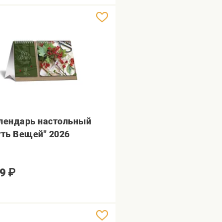
лендарь настольный
уть Вещей" 2026
9
₽