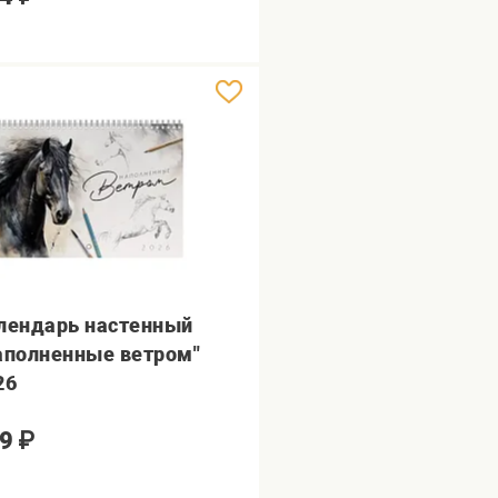
лендарь настенный
аполненные ветром"
26
9
₽