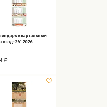
лендарь квартальный
отогод-26" 2026
4
₽