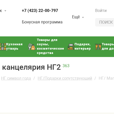
к
+7 (423) 22-00-797
Войти
Ещё
Бонусная программа
Товары для
Кухонная
сауны,
Подарки,
Товар
утварь
косметические
интерьер
для д
средства
, канцелярия НГ2
363
НГ символ года
НГ/Подарки сопутствующий
НГ/ Маг