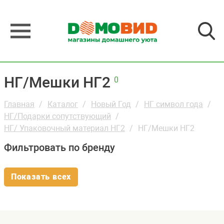
НГ/Мешки НГ2
0
Главная
Каталог
Новый Год
НГ символ года
НГ/Подарки сопутствующий
НГ/ Упаковочный материал НГ2
НГ/Мешки НГ2
Фильтровать по бренду
Показать всех