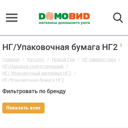
НГ/Упаковочная бумага НГ2
1
Главная
Каталог
Новый Год
НГ символ года
НГ/Подарки сопутствующий
НГ/ Упаковочный материал НГ2
НГ/Упаковочная бумага НГ2
Фильтровать по бренду
Показать всех