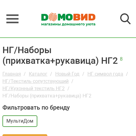
НГ/Наборы
(прихватка+рукавица) НГ2
8
Главная
Каталог
Новый Год
НГ символ года
НГ/Текстиль сопутствующий
НГ/Кухонный текстиль НГ2
НГ/Наборы (прихватка+рукавица) НГ2
Фильтровать по бренду
МультиДом