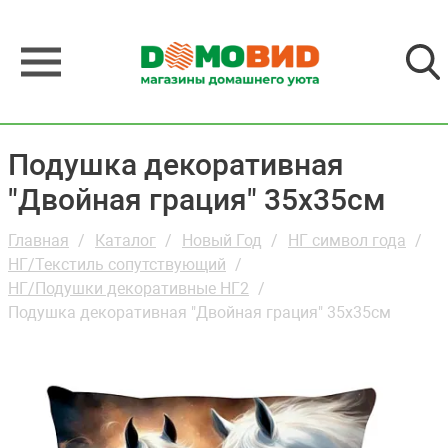
Подушка декоративная
"Двойная грация" 35х35см
Главная
Каталог
Новый Год
НГ символ года
НГ/Текстиль сопутствующий
НГ/Подушки декоративные НГ2
Подушка декоративная "Двойная грация" 35х35см