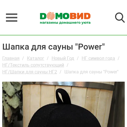
Шапка для сауны "Power"
Главная
Каталог
Новый Год
НГ символ года
НГ/Текстиль сопутствующий
НГ/Шапки для сауны НГ2
Шапка для сауны "Power"