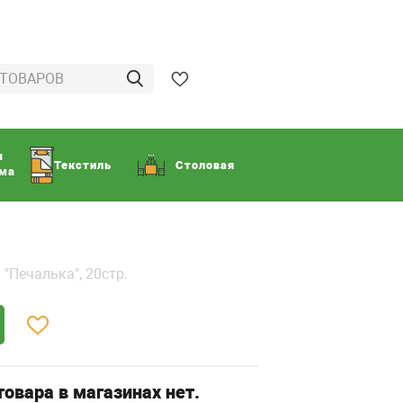
ы
Текстиль
Столовая
ома
"Печалька", 20стр.
овара в магазинах нет.