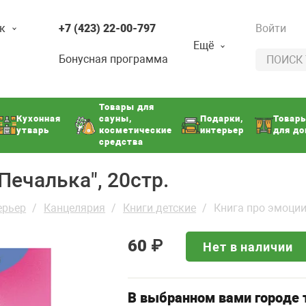
к
+7 (423) 22-00-797
Войти
Ещё
Бонусная программа
Товары для
Кухонная
сауны,
Подарки,
Товар
утварь
косметические
интерьер
для д
средства
Печалька", 20стр.
ерьер
Канцелярия
Книги детские
Книга про эмоции 
60
₽
Нет в наличии
В выбранном вами городе т