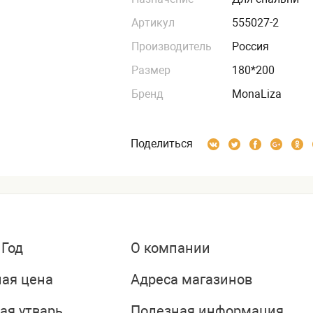
Артикул
555027-2
Производитель
Россия
Размер
180*200
Бренд
MonaLiza
Поделиться
 Год
О компании
ая цена
Адреса магазинов
ая утварь
Полезная информация