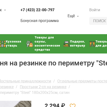
к
+7 (423) 22-00-797
Войти
Ещё
Бонусная программа
Товары для
Кухонная
сауны,
Подарки,
Товар
утварь
косметические
интерьер
для д
средства
ня на резинке по периметру "St
Постельные принадлежности
Отдельные предметы посте
 резинке
Простыни 2-сп на резинке
периметру "Steel" 180х200х25см, сатин
2 294
₽