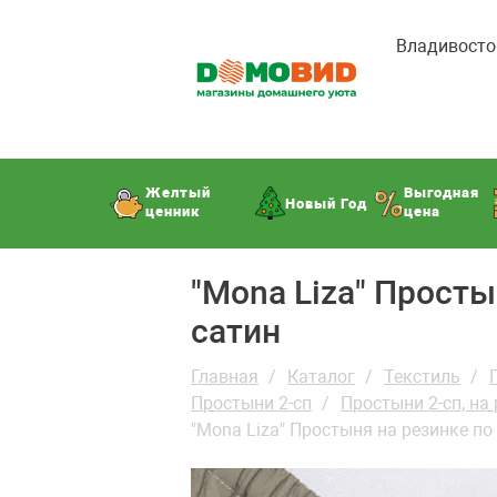
Владивосто
Желтый
Выгодная
Новый Год
ценник
цена
"Mona Liza" Просты
сатин
Главная
Каталог
Текстиль
Простыни 2-сп
Простыни 2-сп, на
"Mona Liza" Простыня на резинке по 