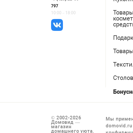
797
Товары
10:00 – 18:00
косме
средст
Подарк
Товары
Тексти
Столо
Бонусн
© 2002-2026
Мы примен
Домовид —
domovid.ru
магазин
домашнего уюта.
конфиденц