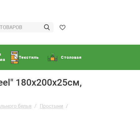
ы
Текстиль
Столовая
ома
eel" 180х200х25см,
льного белья
Простыни