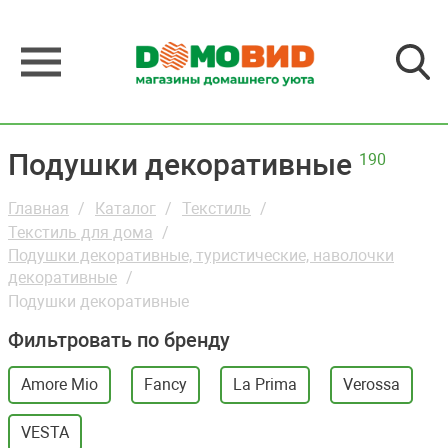
Подушки декоративные
190
Главная
Каталог
Текстиль
Текстиль для дома
Подушки декоративные, туристические, наволочки
декоративные
Подушки декоративные
Фильтровать по бренду
Amore Mio
Fancy
La Prima
Verossa
VESTA