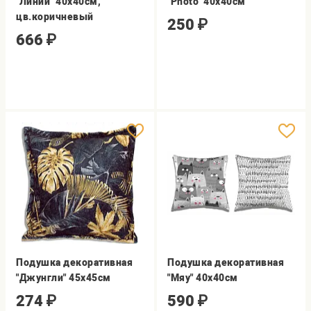
"Линии" 40х40см,
"Photo" 40х40см
цв.коричневый
250
₽
666
₽
Подушка декоративная
Подушка декоративная
"Джунгли" 45х45см
"Мяу" 40х40см
274
₽
590
₽