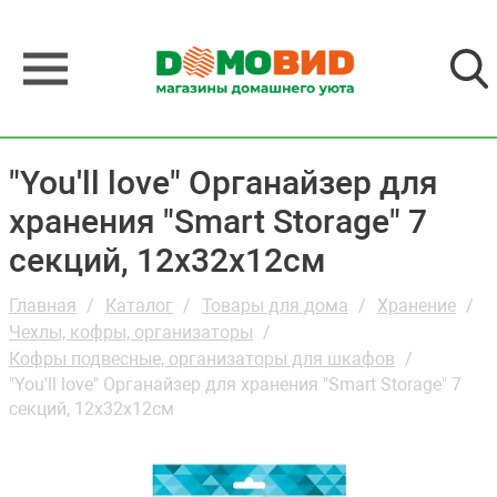
"You'll love" Органайзер для
хранения "Smart Storage" 7
секций, 12х32х12см
Главная
Каталог
Товары для дома
Хранение
Чехлы, кофры, организаторы
Кофры подвесные, организаторы для шкафов
"You'll love" Органайзер для хранения "Smart Storage" 7
секций, 12х32х12см