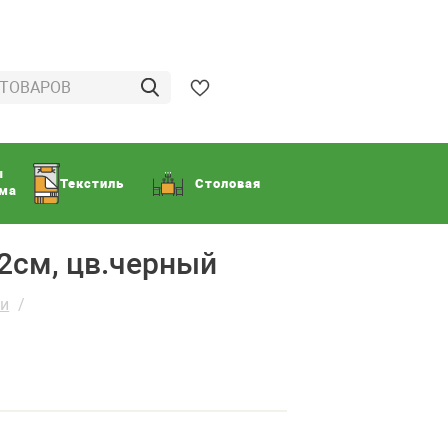
ы
Текстиль
Столовая
ома
х2см, цв.черный
ки