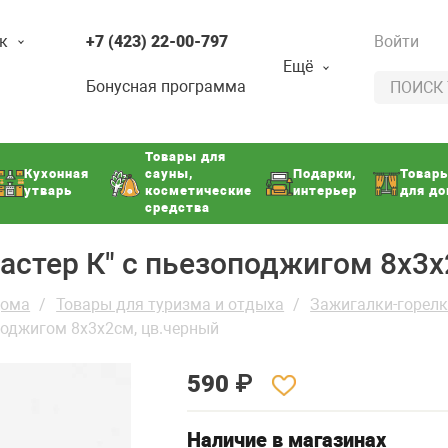
к
+7 (423) 22-00-797
Войти
Ещё
Бонусная программа
Товары для
Кухонная
сауны,
Подарки,
Товар
утварь
косметические
интерьер
для д
средства
Мастер К" с пьезоподжигом 8х3
дома
Товары для туризма и отдыха
Зажигалки-горел
оподжигом 8х3х2см, цв.черный
590
₽
Наличие в магазинах