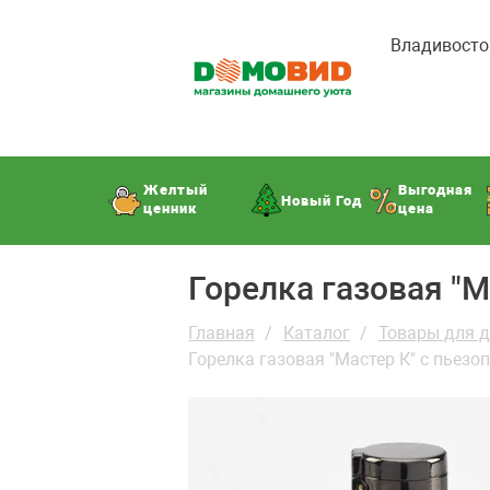
Владивосто
Желтый
Выгодная
Новый Год
ценник
цена
Горелка газовая "
Главная
Каталог
Товары для 
Горелка газовая "Мастер К" с пьез