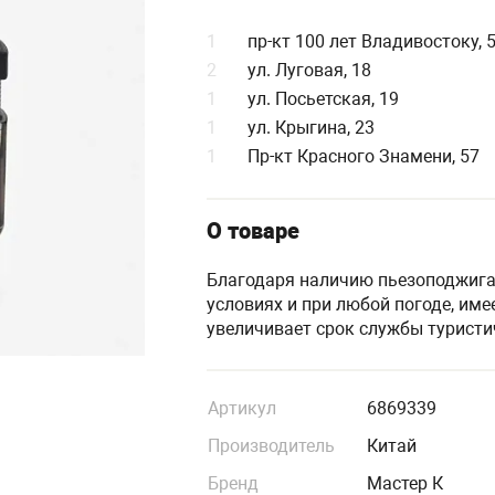
1
пр-кт 100 лет Владивостоку, 
2
ул. Луговая, 18
1
ул. Посьетская, 19
1
ул. Крыгина, 23
1
Пр-кт Красного Знамени, 57
О товаре
Благодаря наличию пьезоподжига,
условиях и при любой погоде, име
увеличивает срок службы туристи
Артикул
6869339
Производитель
Китай
Бренд
Мастер К