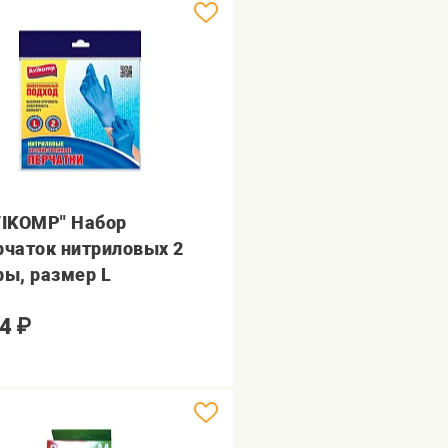
VIKOMP" Набор
рчаток нитриловых 2
ры, размер L
4
₽