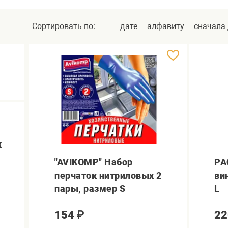
Сортировать по:
дате
алфавиту
сначала
х
"AVIKOMP" Набор
PA
перчаток нитриловых 2
ви
пары, размер S
L
154
₽
22