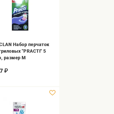
CLAN Набор перчаток
триловых "PRACTI" 5
р, размер М
7
₽