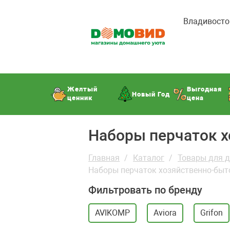
Владивосто
Желтый
Выгодная
Новый Год
ценник
цена
Наборы перчаток 
Главная
Каталог
Товары для 
Наборы перчаток хозяйственно-бы
Фильтровать по бренду
AVIKOMP
Aviora
Grifon