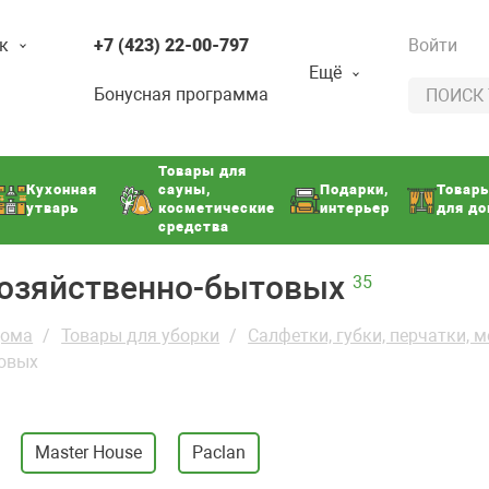
к
+7 (423) 22-00-797
Войти
Ещё
Бонусная программа
Товары для
Кухонная
сауны,
Подарки,
Товар
утварь
косметические
интерьер
для д
средства
хозяйственно-бытовых
35
дома
Товары для уборки
Салфетки, губки, перчатки, 
товых
Master House
Paclan