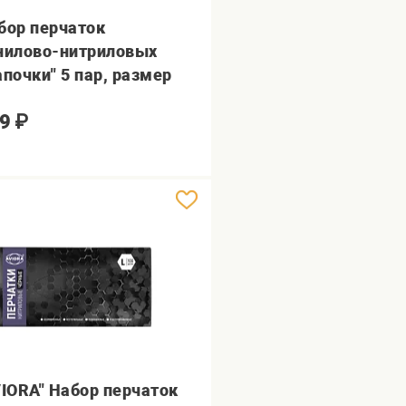
бор перчаток
нилово-нитриловых
апочки" 5 пар, размер
9
₽
VIORA" Набор перчаток