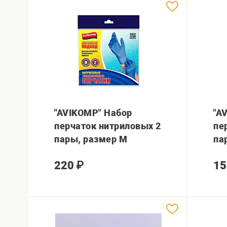
"AVIKOMP" Набор
"A
перчаток нитриловых 2
пе
пары, размер M
па
220
₽
15