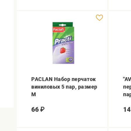
PACLAN Набор перчаток
"A
виниловых 5 пар, размер
пе
М
па
66
₽
14