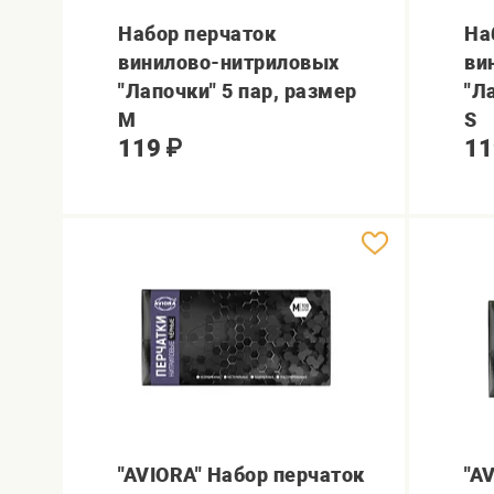
Набор перчаток
На
винилово-нитриловых
ви
"Лапочки" 5 пар, размер
"Л
M
S
119
₽
11
"AVIORA" Набор перчаток
"A