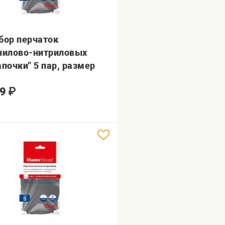
бор перчаток
нилово-нитриловых
апочки" 5 пар, размер
9
₽