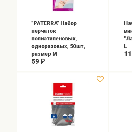
"PATERRA" Набор
На
перчаток
ви
полиэтиленовых,
"Л
одноразовых, 50шт,
L
11
размер М
59
₽