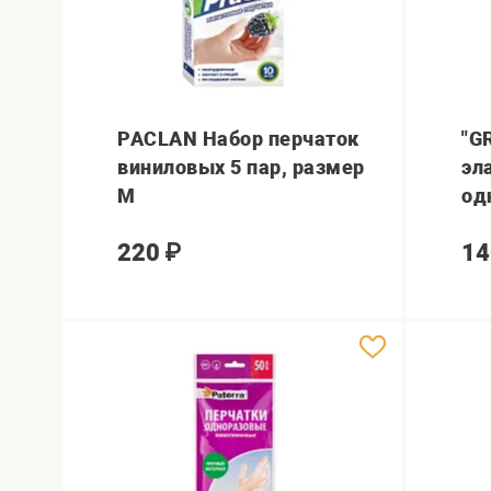
PACLAN Набор перчаток
"G
виниловых 5 пар, размер
эл
М
од
220
₽
14