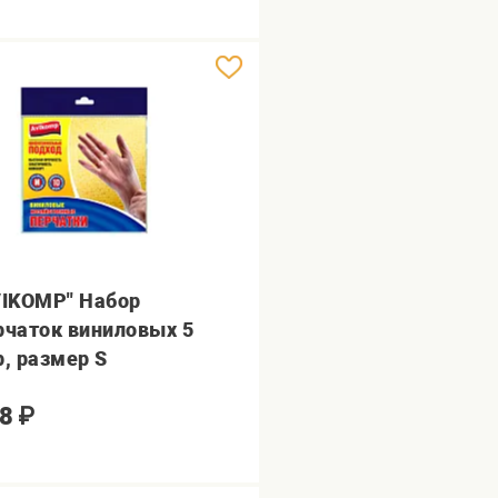
VIKOMP" Набор
рчаток виниловых 5
р, размер S
8
₽