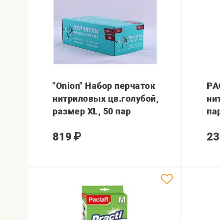
"Onion" Набор перчаток
PA
нитриловых цв.голубой,
ни
размер XL, 50 пар
па
819
₽
23