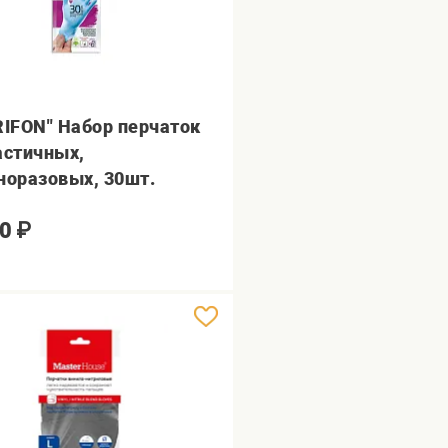
RIFON" Набор перчаток
астичных,
норазовых, 30шт.
0
₽