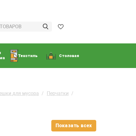
ы
Текстиль
Столовая
ома
мешки для мусора
Перчатки
Показать всех