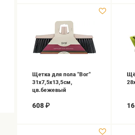
Щетка для пола "Вог"
Щё
31х7,5х13,5см,
28
цв.бежевый
608
₽
16