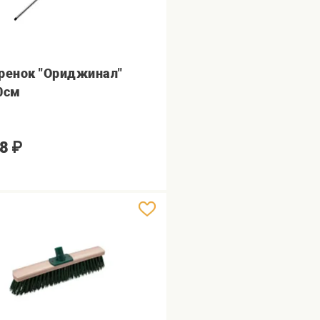
ренок "Ориджинал"
0см
8
₽