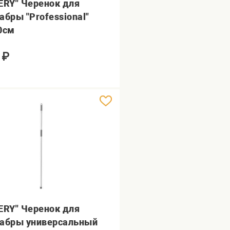
ERY" Черенок для
абры "Professional"
0см
₽
ERY" Черенок для
абры универсальный