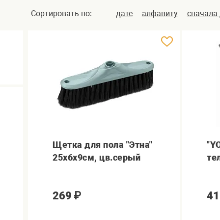
Сортировать по:
дате
алфавиту
сначала
Щетка для пола "Этна"
"Y
25х6х9см, цв.серый
те
269
₽
41