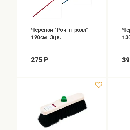
Черенок "Рок-н-ролл"
Че
120см, 3цв.
13
275
₽
39