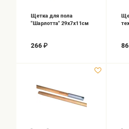
Щетка для пола
Ще
"Шарлотта" 29х7х11см
те
266
₽
86