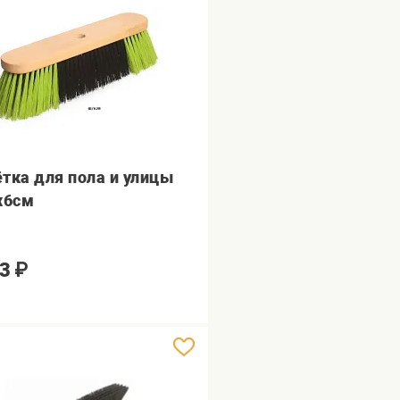
тка для пола и улицы
х6см
3
₽