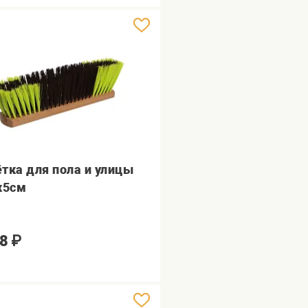
тка для пола и улицы
х5см
8
₽