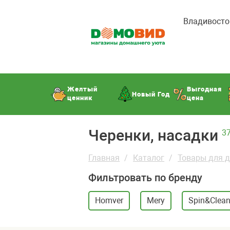
Владивосто
Желтый
Выгодная
Новый Год
ценник
цена
Черенки, насадки
3
Главная
Каталог
Товары для 
Фильтровать по бренду
Homver
Mery
Spin&Clea