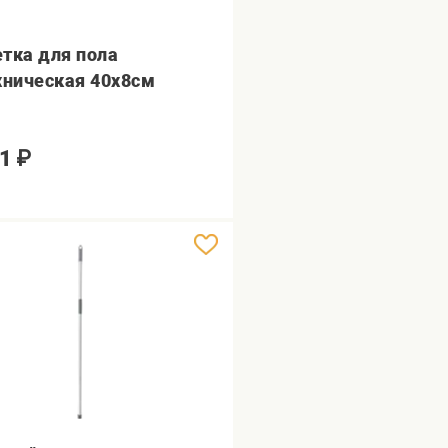
тка для пола
хническая 40х8см
1
₽