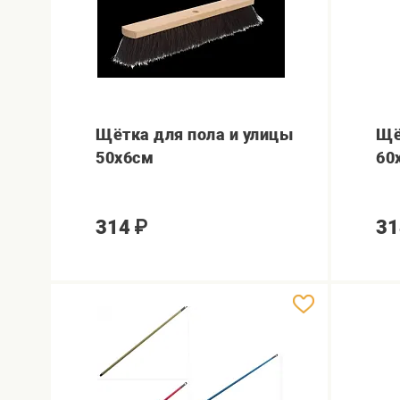
Щётка для пола и улицы
Щё
50х6см
60
314
₽
31