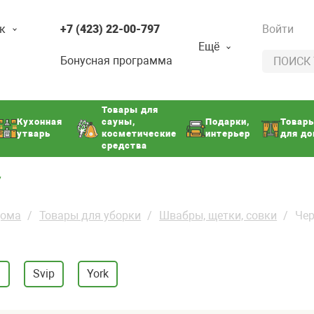
к
+7 (423) 22-00-797
Войти
Ещё
Бонусная программа
Товары для
Кухонная
сауны,
Подарки,
Товар
утварь
косметические
интерьер
для д
средства
7
дома
Товары для уборки
Швабры, щетки, совки
Чер
n
Svip
York