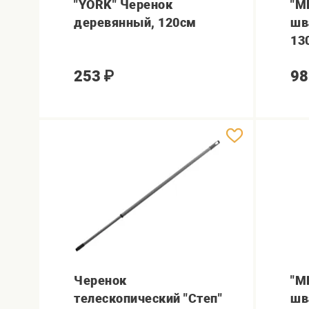
"YORK" Черенок
"M
деревянный, 120см
шв
13
253
₽
98
Черенок
"M
телескопический "Степ"
шв