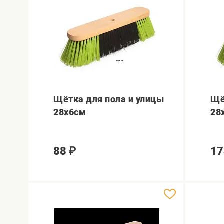
Щётка для пола и улицы
Щё
28х6см
28
88
₽
17