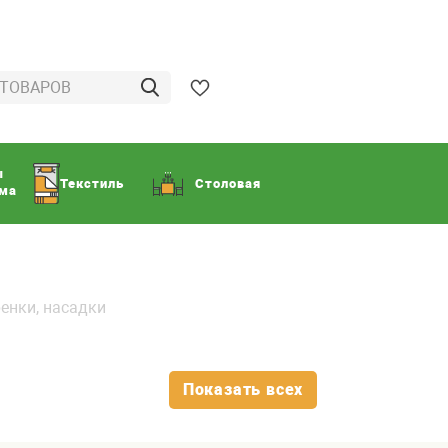
ы
Текстиль
Столовая
ома
енки, насадки
Показать всех