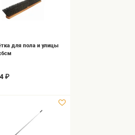
тка для пола и улицы
х6см
4
₽