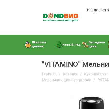
Владивосто
Желтый
Выгодная
Новый Год
ценник
цена
"VITAMINO" Мельни
Главная
Каталог
Кухонная утв
Мельнички для перца,соли
"VITA