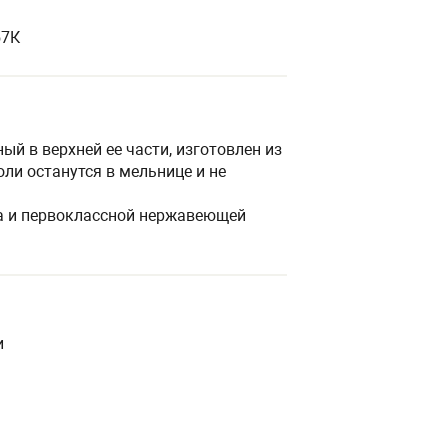
57К
й в верхней ее части, изготовлен из
оли останутся в мельнице и не
ка и первоклассной нержавеющей
и