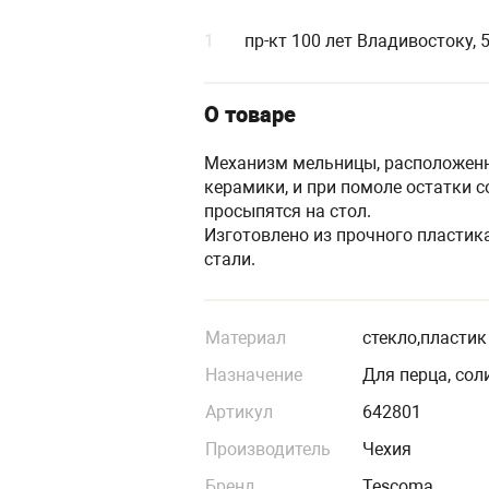
1
пр-кт 100 лет Владивостоку, 
О товаре
Механизм мельницы, расположенны
керамики, и при помоле остатки с
просыпятся на стол.
Изготовлено из прочного пласти
стали.
Материал
стекло,пластик
Назначение
Для перца, сол
Артикул
642801
Производитель
Чехия
Бренд
Tescoma