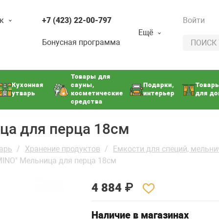
к
+7 (423) 22-00-797
Войти
Ещё
Бонусная программа
Товары для
Кухонная
сауны,
Подарки,
Товар
утварь
косметические
интерьер
для д
средства
ца для перца 18см
арь
Хранение продуктов
Емкости для специй, мельни
MINO" Мельница для перца 18см
4 884
₽
Наличие в магазинах