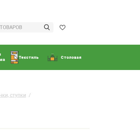
ы
Текстиль
Столовая
ома
чки, ступки