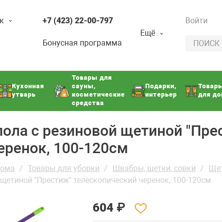
к
+7 (423) 22-00-797
Войти
Ещё
Бонусная программа
Товары для
Кухонная
сауны,
Подарки,
Товар
утварь
косметические
интерьер
для д
средства
пола с резиновой щетиной "Пре
еренок, 100-120см
дома
Товары для уборки
Швабры, щетки, совки
Щет
 щетиной "Престиж" телескопический черенок, 100-120см
604
₽