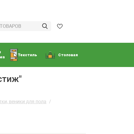
ы
Текстиль
Столовая
ома
стиж"
ки, веники для пола