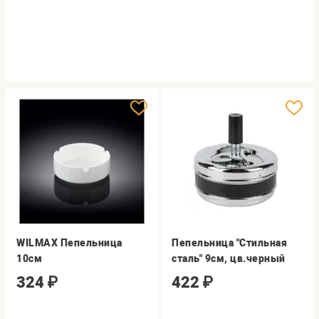
WILMAX Пепельница
Пепельница "Стильная
10см
сталь" 9см, цв.черный
324
₽
422
₽