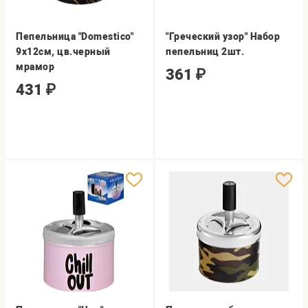
Пепельница "Domestico"
"Греческий узор" Набор
9х12см, цв.черный
пепельниц 2шт.
мрамор
361
₽
431
₽