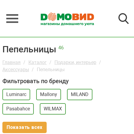
Пепельницы
46
Главная
Каталог
Подарки, интерьер
Аксессуары
Пепельницы
Фильтровать по бренду
Luminarc
Mallony
MILAND
Pasabahce
WILMAX
Показать всех