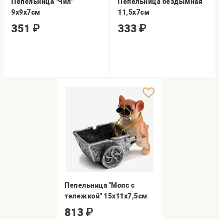
Пепельница "Чил"
Пепельница бездымная
9х9х7см
11,5х7см
351
₽
333
₽
Пепельница "Мопс с
тележкой" 15х11х7,5см
813
₽