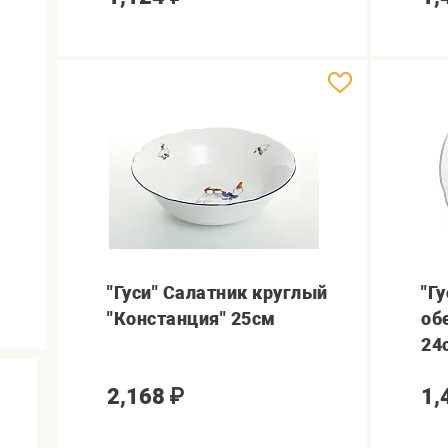
"Гуси" Салатник круглый
"Г
"Констанция" 25см
об
24
2,168
₽
1,