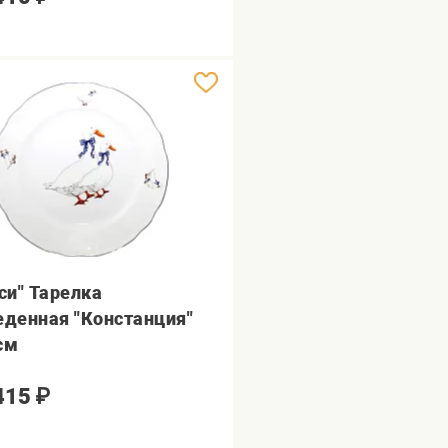
уси" Тарелка
еденная "Констанция"
см
415
₽