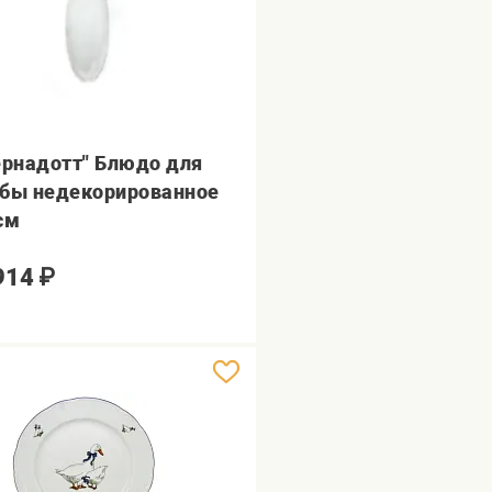
ернадотт" Блюдо для
бы недекорированное
см
914
₽