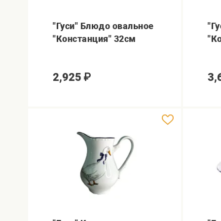
"Гуси" Блюдо овальное
"Г
"Констанция" 32см
"К
2,925
₽
3,