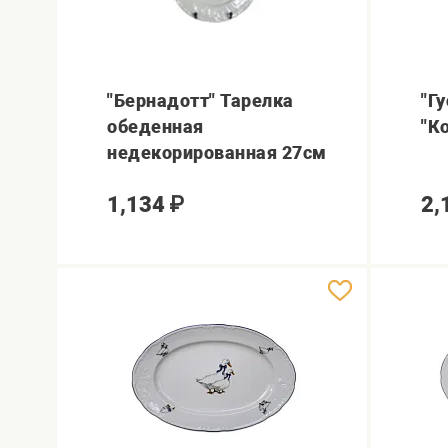
"Бернадотт" Тарелка
"Г
обеденная
"К
недекорированная 27см
1,134
₽
2,