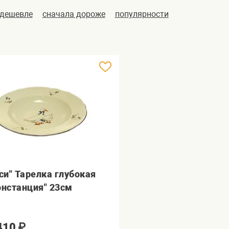
 дешевле
сначала дороже
популярности
уси" Тарелка глубокая
онстанция" 23см
410
₽