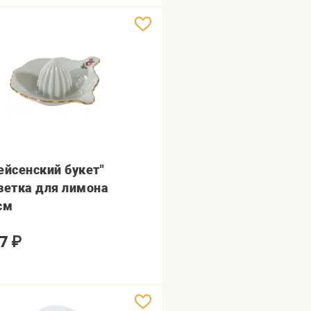
ейсенский букет"
зетка для лимона
см
7
₽