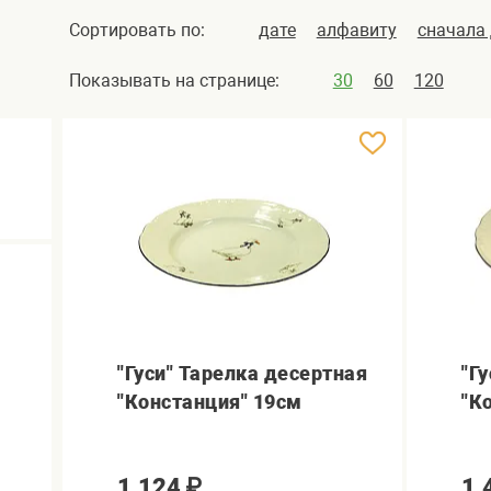
Сортировать по:
дате
алфавиту
сначала
Показывать на странице:
30
60
120
"Гуси" Тарелка десертная
"Г
"Констанция" 19см
"К
1,124
₽
1,