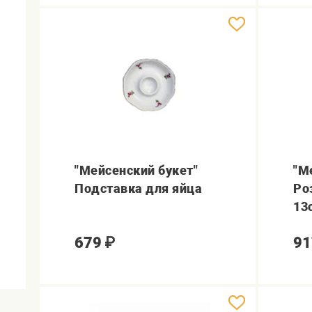
"Мейсенский букет"
"М
Подставка для яйца
Ро
13
679
₽
91