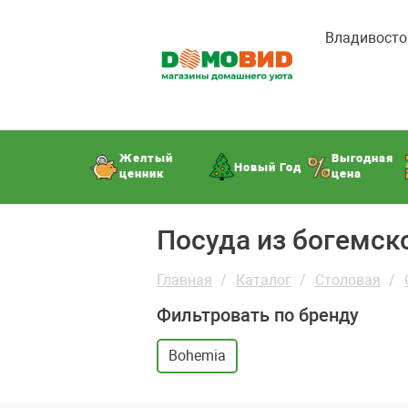
Владивосто
Желтый
Выгодная
Новый Год
ценник
цена
Посуда из богемс
Главная
Каталог
Столовая
Фильтровать по бренду
Bohemia