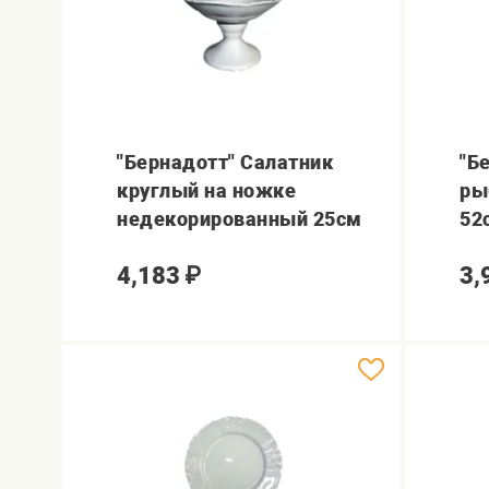
"Бернадотт" Салатник
"Б
круглый на ножке
ры
недекорированный 25см
52
4,183
₽
3,