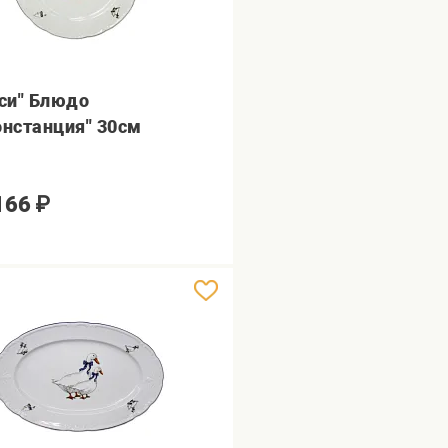
уси" Блюдо
онстанция" 30см
166
₽