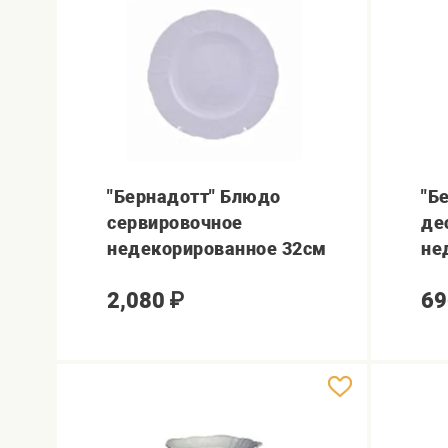
"Бернадотт" Блюдо
"Б
сервировочное
де
недекорированное 32см
не
2,080
₽
69