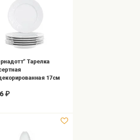
ернадотт" Тарелка
сертная
декорированная 17см
6
₽