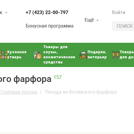
к
+7 (423) 22-00-797
Войти
Ещё
Бонусная программа
Товары для
Кухонная
сауны,
Подарки,
Товар
утварь
косметические
интерьер
для д
средства
кого фарфора
157
Столовая посуда
Посуда из богемского фарфора