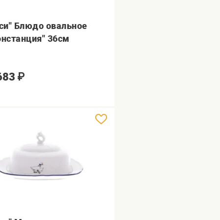
уси" Блюдо овальное
онстанция" 36см
683
₽