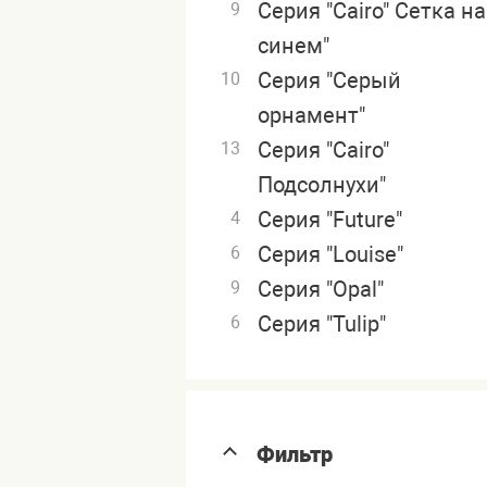
Серия "Cairo" Сетка на
9
синем"
Серия "Серый
10
орнамент"
Серия "Cairo"
13
Подсолнухи"
Серия "Future"
4
Серия "Louise"
6
Серия "Opal"
9
Серия "Tulip"
6
Фильтр