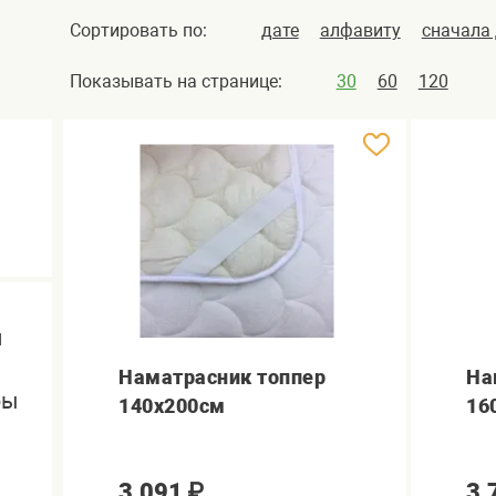
Сортировать по:
дате
алфавиту
сначала
Показывать на странице:
30
60
120
ы
Наматрасник топпер
На
ры
140х200см
16
3,091
₽
3,