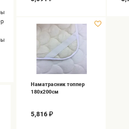
ры
ер
ры
Наматрасник топпер
180х200см
5,816
₽