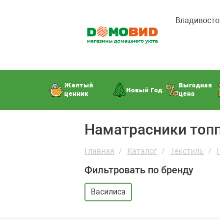
Владивосто
Желтый
Выгодная
Новый Год
ценник
цена
Наматрасники то
Главная
Каталог
Текстиль
Фильтровать по бренду
Василиса