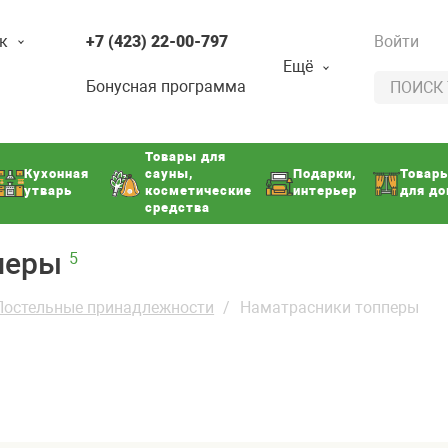
к
+7 (423) 22-00-797
Войти
Ещё
Бонусная программа
Товары для
Кухонная
сауны,
Подарки,
Товар
утварь
косметические
интерьер
для д
средства
пперы
5
Постельные принадлежности
Наматрасники топперы