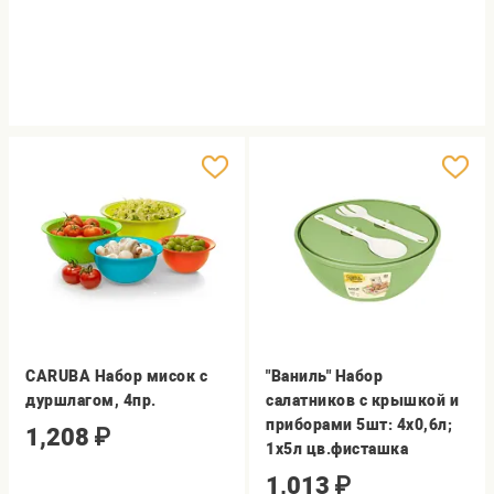
CARUBA Набор мисок с
"Ваниль" Набор
дуршлагом, 4пр.
салатников с крышкой и
приборами 5шт: 4х0,6л;
1,208
₽
1х5л цв.фисташка
1,013
₽