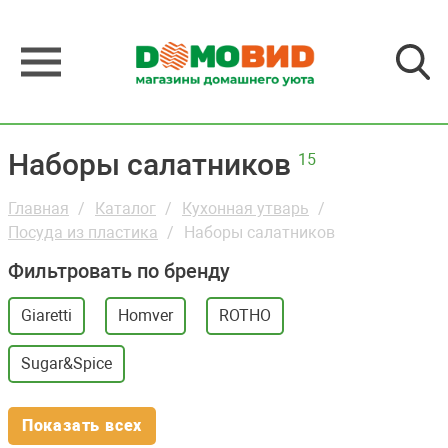
Наборы салатников
15
Главная
Каталог
Кухонная утварь
Посуда из пластика
Наборы салатников
Фильтровать по бренду
Giaretti
Homver
ROTHO
Sugar&Spice
Показать всех