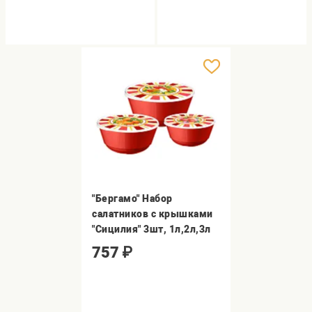
"Бергамо" Набор
салатников с крышками
"Сицилия" 3шт, 1л,2л,3л
757
₽