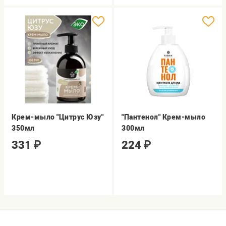
Крем-мыло "Цитрус Юзу"
"Пантенол" Крем-мыло
350мл
300мл
331
₽
224
₽