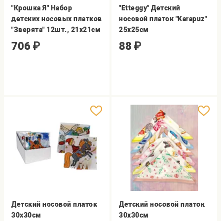
"Крошка Я" Набор
"Etteggy" Детский
детских носовых платков
носовой платок "Karapuz"
"Зверята" 12шт., 21х21см
25х25см
706
₽
88
₽
Детский носовой платок
Детский носовой платок
30х30см
30х30см