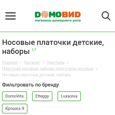
Носовые платочки детские,
наборы
17
Главная
Каталог
Текстиль
Платочки носовые, наборы платочков носовых
Носовые платочки детские, наборы
Фильтровать по бренду
DomoVita
Etteggy
Luxsonia
Крошка Я