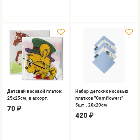
Детский носовой платок
Набор детских носовых
25х25см, в ассорт.
платков "Cornflowers"
5шт., 20х20см
70
₽
420
₽