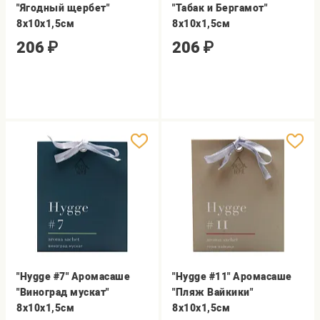
"Ягодный щербет"
"Табак и Бергамот"
8х10х1,5см
8х10х1,5см
206
₽
206
₽
"Hygge #7" Аромасаше
"Hygge #11" Аромасаше
"Виноград мускат"
"Пляж Вайкики"
8х10х1,5см
8х10х1,5см