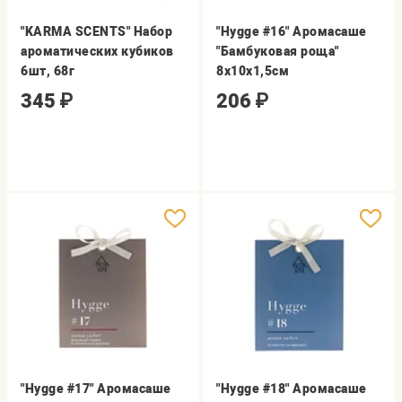
"KARMA SCENTS" Набор
"Hygge #16" Аромасаше
ароматических кубиков
"Бамбуковая роща"
6шт, 68г
8х10х1,5см
345
₽
206
₽
"Hygge #17" Аромасаше
"Hygge #18" Аромасаше