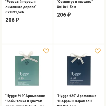
"Розовый перец и
"Османтус и нарцисс"
лимонное дерево"
8х10х1,5см
8х10х1,5см
206
₽
206
₽
"Hygge #19" Аромасаше
"Hygge #20" Аромасаше
"Бобы тонка и цветок
"Шафран и карамель"