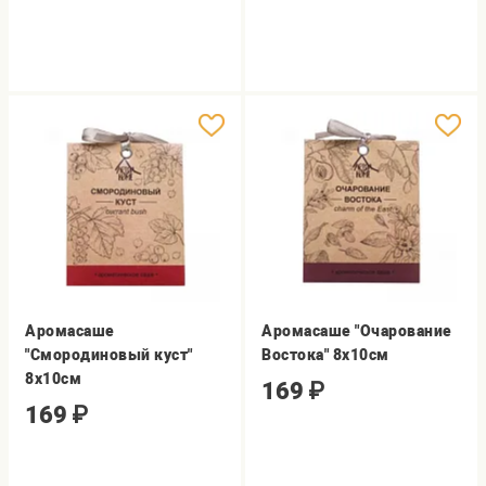
Аромасаше
Аромасаше "Очарование
"Смородиновый куст"
Востока" 8х10см
8х10см
169
₽
169
₽