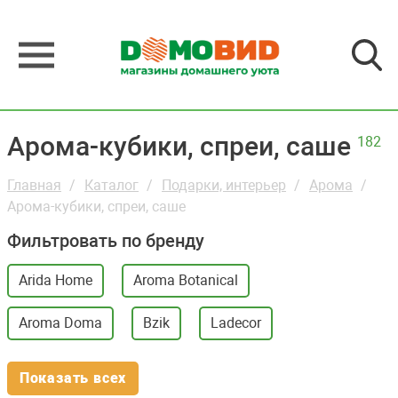
Арома-кубики, спреи, саше
182
Главная
Каталог
Подарки, интерьер
Арома
Арома-кубики, спреи, саше
Фильтровать по бренду
Arida Home
Aroma Botanical
Aroma Doma
Bzik
Ladecor
Показать всех