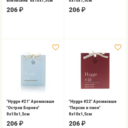
апельсина" 8х10х1,5см
8х10х1,5см
206
₽
206
₽
"Hygge #21" Аромасаше
"Hygge #22" Аромасаше
"Остров Борнео"
"Персик и пион"
8х10х1,5см
8х10х1,5см
206
₽
206
₽