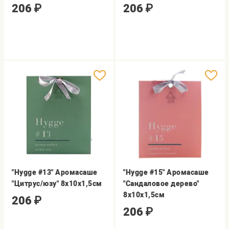
206
₽
206
₽
"Hygge #13" Аромасаше
"Hygge #15" Аромасаше
"Цитрус/юзу" 8х10х1,5см
"Сандаловое дерево"
8х10х1,5см
206
₽
206
₽