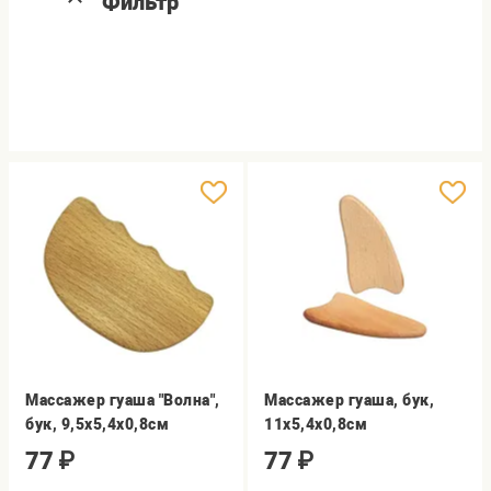
Фильтр
Массажер гуаша "Волна",
Массажер гуаша, бук,
бук, 9,5х5,4х0,8см
11х5,4х0,8см
77
₽
77
₽