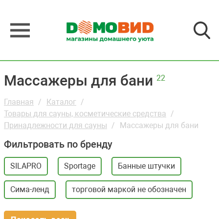
Массажеры для бани
22
Главная
Каталог
Товары для сауны, косметические средства
Принадлежности для сауны
Массажеры для бани
Фильтровать по бренду
SILAPRO
Sportage
Банные штучки
Сима-ленд
торговой маркой не обозначен