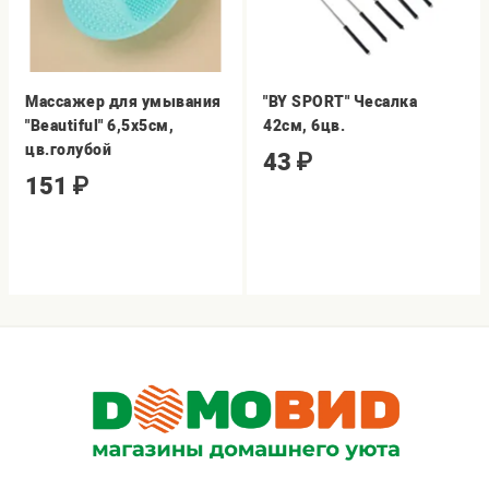
Массажер для умывания
"BY SPORT" Чесалка
"Beautiful" 6,5х5см,
42см, 6цв.
цв.голубой
43
₽
151
₽