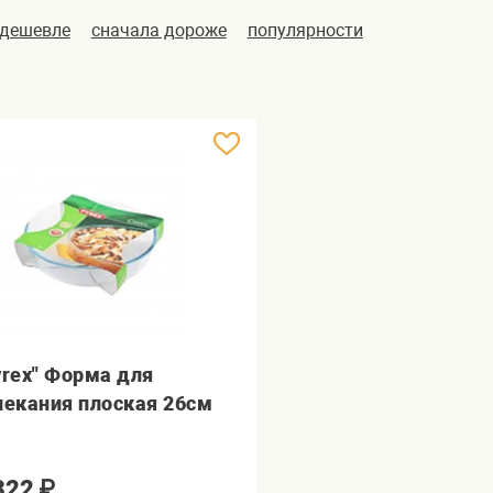
 дешевле
сначала дороже
популярности
yrex" Форма для
пекания плоская 26см
322
₽