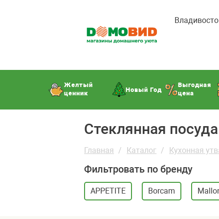
Владивосто
Желтый
Выгодная
Новый Год
ценник
цена
Стеклянная посуд
Главная
Каталог
Кухонная утв
Фильтровать по бренду
APPETITE
Borcam
Mallo