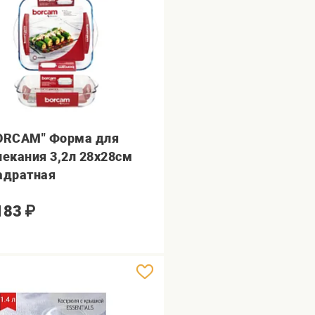
ORCAM" Форма для
пекания 3,2л 28х28см
адратная
183
₽