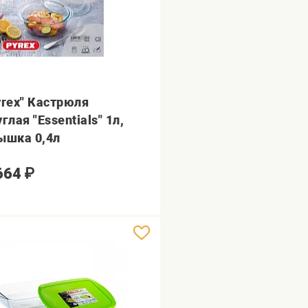
yrex" Кастрюля
глая "Essentials" 1л,
ышка 0,4л
664
₽