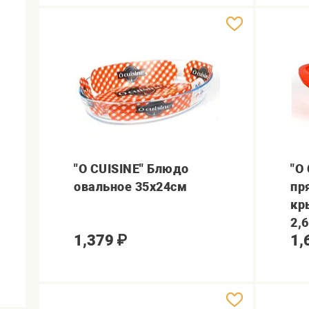
"O CUISINE" Блюдо
"O
овальное 35x24см
пр
кр
2,
1,379
₽
1,