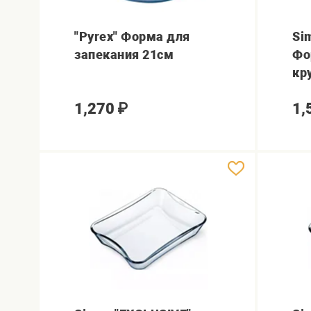
"Pyrex" Форма для
Si
запекания 21см
Фо
кр
1,270
₽
1,