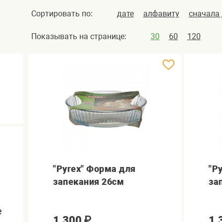
Сортировать по:
дате
алфавиту
сначала
Показывать на странице:
30
60
120
"Pyrex" Форма для
"P
запекания 26см
за
е
1,300
₽
1,