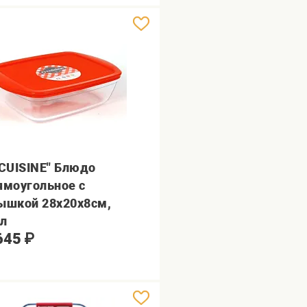
 CUISINE" Блюдо
ямоугольное с
ышкой 28x20x8см,
6л
645
₽