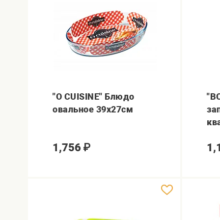
"O CUISINE" Блюдо
"B
овальное 39x27см
за
кв
1,756
₽
1,