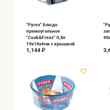
"Pyrex" Блюдо
"P
прямоугольное
за
"Cook&Freez" 0,8л
40
19x14x4см с крышкой
1,144
₽
3,