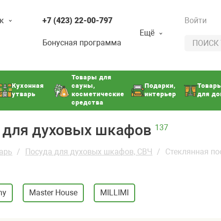
к
+7 (423) 22-00-797
Войти
Ещё
Бонусная программа
Товары для
Кухонная
сауны,
Подарки,
Товар
утварь
косметические
интерьер
для д
средства
а для духовых шкафов
137
арь
Посуда для духовых шкафов, СВЧ
Стеклянная по
ny
Master House
MILLIMI