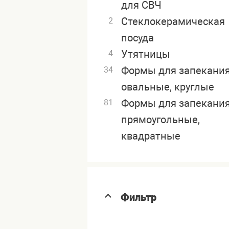
для СВЧ
Стеклокерамическая
2
посуда
Утятницы
4
Формы для запекани
34
овальные, круглые
Формы для запекани
81
прямоугольные,
квадратные
Фильтр