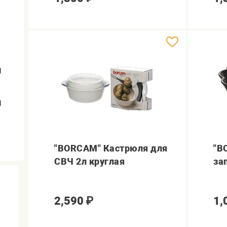
я
я
"BORCAM" Кастрюля для
"B
СВЧ 2л круглая
за
2,590
₽
1,