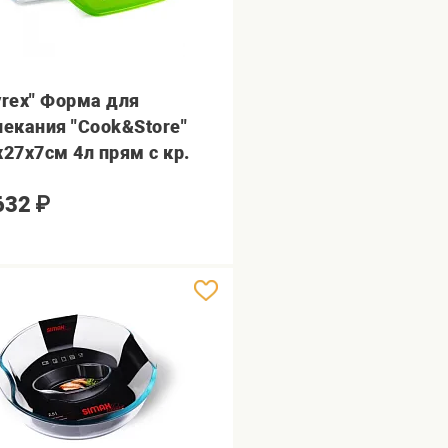
yrex" Форма для
пекания "Cook&Store"
х27х7см 4л прям с кр.
632
₽