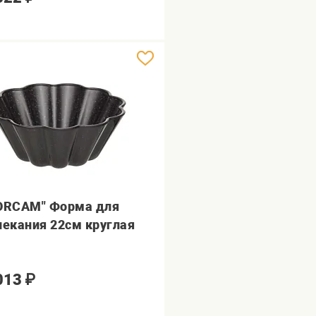
ORCAM" Форма для
пекания 22см круглая
013
₽