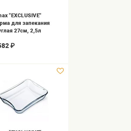
max "EXCLUSIVE"
рма для запекания
углая 27см, 2,5л
582
₽