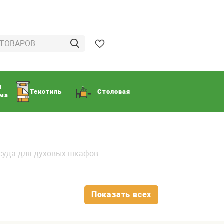
ы
Текстиль
Столовая
ома
суда для духовых шкафов
Показать всех