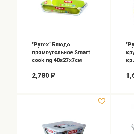
"Pyrex" Блюдо
"P
прямоугольное Smart
кру
cooking 40x27х7см
кр
2,780
₽
1,