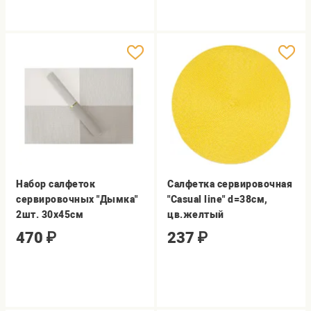
Набор салфеток
Салфетка сервировочная
сервировочных "Дымка"
"Casual line" d=38см,
2шт. 30х45см
цв.желтый
470
₽
237
₽