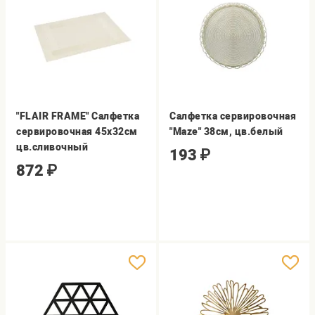
"FLAIR FRAME" Салфетка
Салфетка сервировочная
сервировочная 45х32см
"Maze" 38см, цв.белый
цв.сливочный
193
₽
872
₽