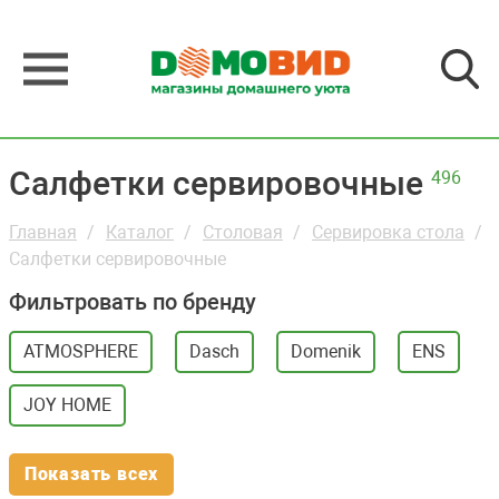
Салфетки сервировочные
496
Главная
Каталог
Столовая
Сервировка стола
Салфетки сервировочные
Фильтровать по бренду
ATMOSPHERE
Dasch
Domenik
ENS
JOY HOME
Показать всех