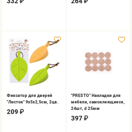
332
₽
264
₽
Фиксатор для дверей
"PRESTO" Накладки для
"Листок" 9х5х2,5см, 2цв.
мебели, самоклеящиеся,
24шт, d 25мм
209
₽
397
₽