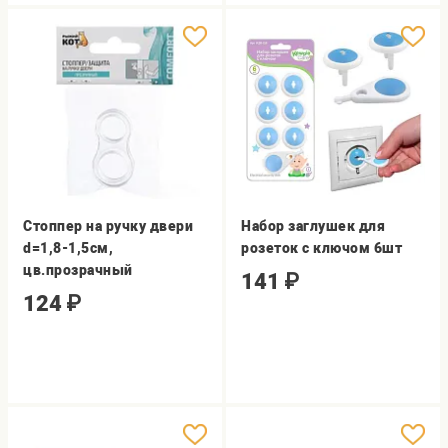
Стоппер на ручку двери
Набор заглушек для
d=1,8-1,5см,
розеток с ключом 6шт
цв.прозрачный
141
₽
124
₽