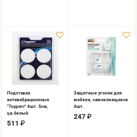
Подставки
Защитные уголки для
антивибрационные
мебели, самоклеящиеся
"Topperr" 4шт. 5см,
4шт.
цв.белый
247
₽
511
₽