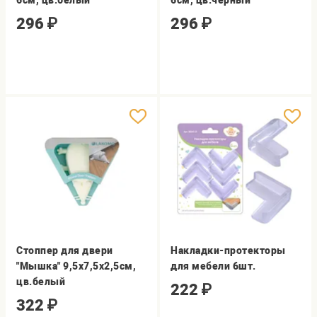
6см, цв.белый
6см, цв.черный
296
₽
296
₽
Стоппер для двери
Накладки-протекторы
"Мышка" 9,5x7,5x2,5cм,
для мебели 6шт.
цв.белый
222
₽
322
₽