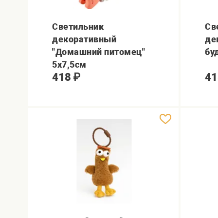
Светильник
Св
декоративный
де
"Домашний питомец"
бу
5х7,5см
418
₽
41