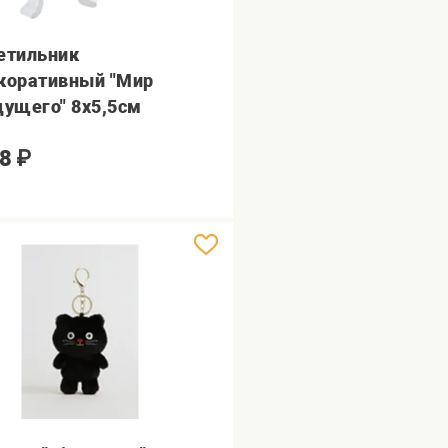
етильник
коративный "Мир
дущего" 8х5,5см
8
₽