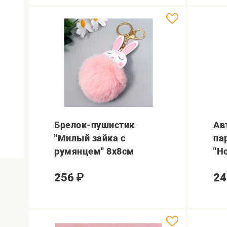
Брелок-пушистик
Ав
"Милый зайка с
па
румянцем" 8х8см
"Н
256
₽
24