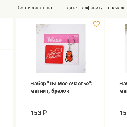
Сортировать по:
дате
алфавиту
сначала
Набор "Ты мое счастье":
На
магнит, брелок
ма
153
₽
15