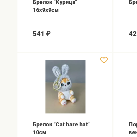
Брелок "Курица"
Бре
16х9х9см
541
₽
42
Брелок "Cat hare hat"
По
10см
ве