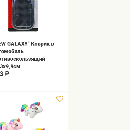
EW GALAXY" Коврик в
томобиль
отивоскользящий
,3х9,9см
3
₽