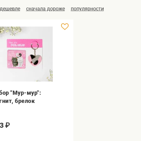
 дешевле
сначала дороже
популярности
бор "Мур-мур":
гнит, брелок
3
₽