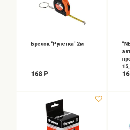
Брелок "Рулетка" 2м
"N
ав
пр
15
168
₽
16