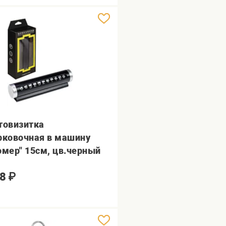
товизитка
рковочная в машину
омер" 15см, цв.черный
8
₽