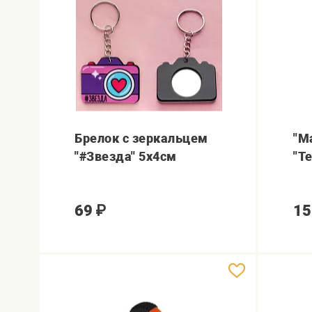
Брелок с зеркальцем
"M
"#Звезда" 5х4см
"Т
69
₽
15