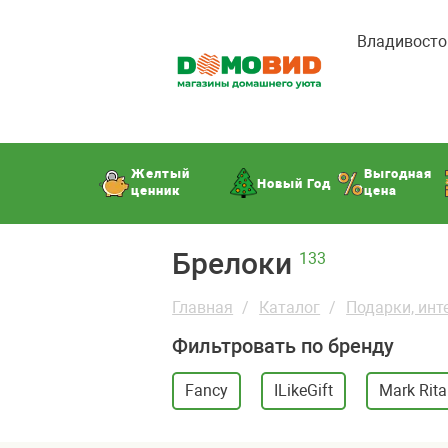
Владивосто
Желтый
Выгодная
Новый Год
ценник
цена
Брелоки
133
Главная
Каталог
Подарки, инт
Фильтровать по бренду
Fancy
ILikeGift
Mark Rita