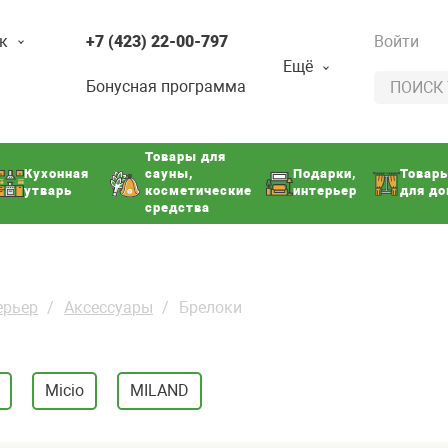
к
+7 (423) 22-00-797
Войти
Ещё
Бонусная программа
Товары для
Кухонная
сауны,
Подарки,
Товар
утварь
косметические
интерьер
для д
средства
ерьер
Аксессуары
Брелоки
Micio
MILAND