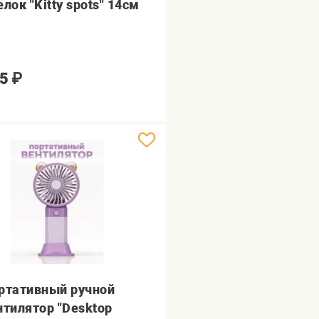
лок "Kitty spots" 14см
5
₽
ртативный ручной
нтилятор "Desktop