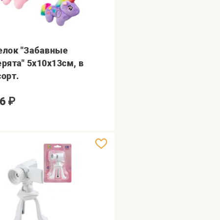
елок "Забавные
ерята" 5х10х13см, в
сорт.
6
₽