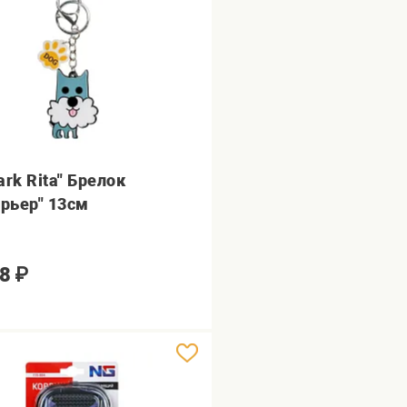
ark Rita" Брелок
ерьер" 13см
8
₽