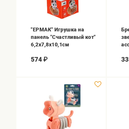
"ЕРМАК" Игрушка на
Бр
панель "Счастливый кот"
зв
6,2х7,8х10,1см
ас
574
₽
33