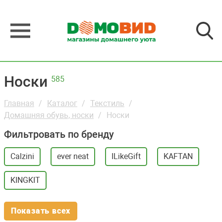
Носки
585
Главная
Каталог
Текстиль
Домашняя обувь, носки
Носки
Фильтровать по бренду
Calzini
ever neat
ILikeGift
KAFTAN
KINGKIT
Показать всех