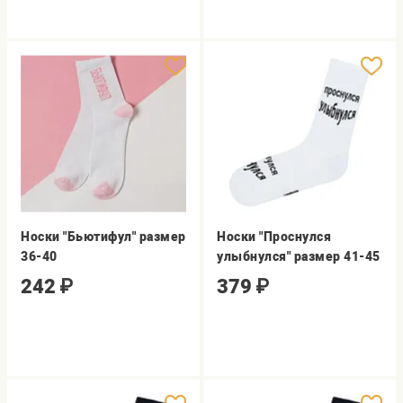
Носки "Бьютифул" размер
Носки "Проснулся
36-40
улыбнулся" размер 41-45
242
₽
379
₽