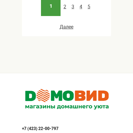
1
2
3
4
5
Далее
+7 (423) 22-00-797