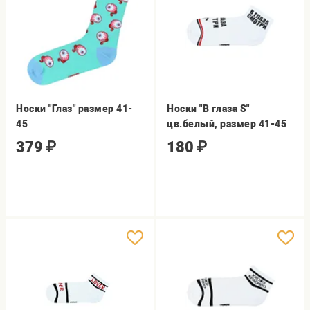
Носки "Глаз" размер 41-
Носки "В глаза S"
45
цв.белый, размер 41-45
379
₽
180
₽