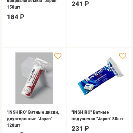
биоразлагаемых "Japan"
241
₽
150шт
184
₽
"INSHIRO" Ватные диски,
"INSHIRO" Ватные
двусторонние "Japan"
подушечки "Japan" 80шт
120шт
231
₽