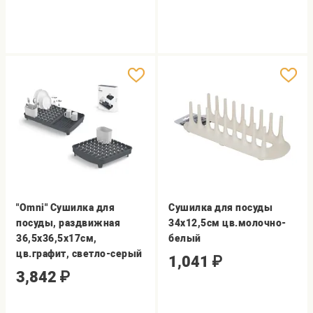
"Omni" Сушилка для
Сушилка для посуды
посуды, раздвижная
34х12,5см цв.молочно-
36,5х36,5х17см,
белый
цв.графит, светло-серый
1,041
₽
3,842
₽