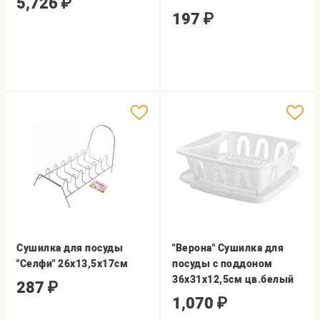
5,726
₽
197
₽
Сушилка для посуды
"Верона" Сушилка для
"Селфи" 26х13,5х17см
посуды с поддоном
36х31х12,5см цв.белый
287
₽
1,070
₽