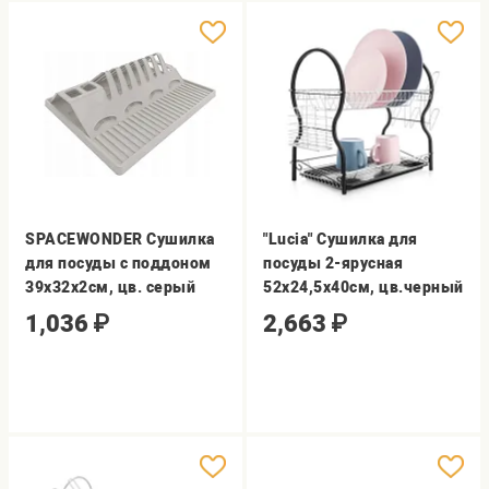
SPACEWONDER Сушилка
"Lucia" Cушилка для
для посуды с поддоном
посуды 2-ярусная
39х32х2см, цв. серый
52х24,5х40см, цв.черный
1,036
₽
2,663
₽