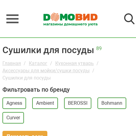
Сушилки для посуды
89
Главная
Каталог
Кухонная утварь
Аксессуары для мойки/сушки посуды
Сушилки для посуды
Фильтровать по бренду
Agness
Ambient
BEROSSI
Bohmann
Curver