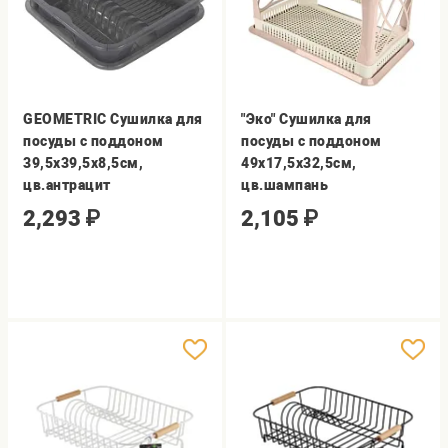
GEOMETRIC Сушилка для
"Эко" Сушилка для
посуды с поддоном
посуды с поддоном
39,5х39,5х8,5см,
49х17,5х32,5см,
цв.антрацит
цв.шампань
2,293
₽
2,105
₽