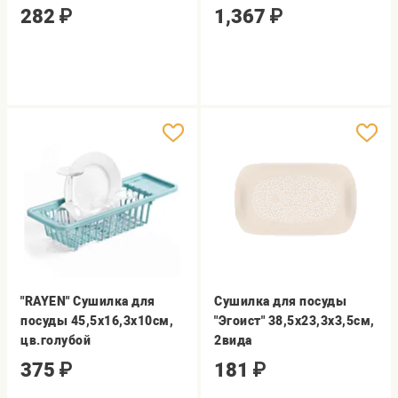
282
₽
1,367
₽
"RAYEN" Сушилка для
Сушилка для посуды
посуды 45,5x16,3x10см,
"Эгоист" 38,5х23,3х3,5см,
цв.голубой
2вида
375
₽
181
₽