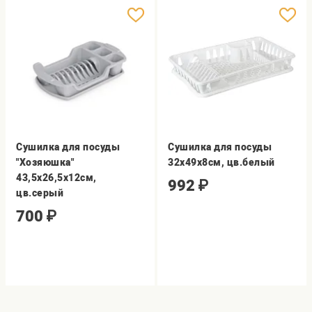
Сушилка для посуды
Сушилка для посуды
"Хозяюшка"
32х49х8см, цв.белый
43,5х26,5х12см,
992
₽
цв.серый
700
₽