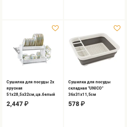
Сушилка для посуды 2х
Сушилка для посуды
ярусная
складная "UNICO"
51х28,5х32см,цв.белый
36х31х11,5см
2,447
₽
578
₽