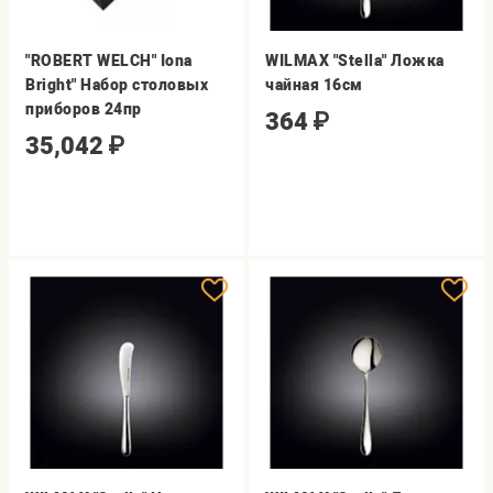
"ROBERT WELCH" Iona
WILMAX "Stella" Ложка
Bright" Набор столовых
чайная 16см
приборов 24пр
364
₽
35,042
₽