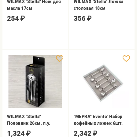
WILMAX "Stella" Нож для
WILMAX "Stella" Ложка
масла 17см
столовая 18см
254
₽
356
₽
WILMAX "Stella"
"MEPRA" Evento" Набор
Половник 26см, п.у.
кофейных ложек 6шт.
1,324
₽
2,342
₽