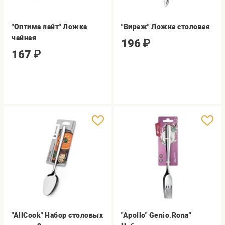
"Оптима лайт" Ложка
"Вираж" Ложка столовая
чайная
196
₽
167
₽
"AllCook" Набор столовых
"Apollo" Genio.Rona"