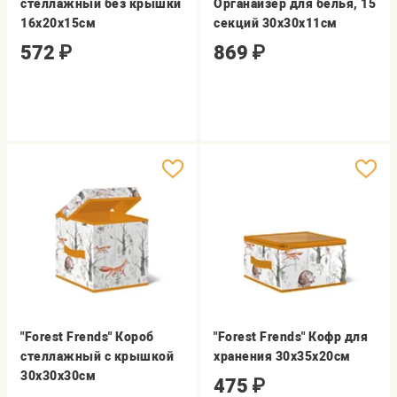
стеллажный без крышки
Органайзер для белья, 15
16х20х15см
секций 30х30х11см
572
₽
869
₽
"Forest Frends" Короб
"Forest Frends" Кофр для
стеллажный с крышкой
хранения 30х35х20см
30х30х30см
475
₽