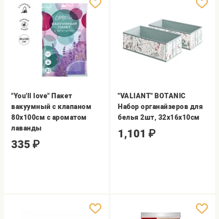
"You'll love" Пакет
"VALIANT" BOTANIC
вакуумный с клапаном
Набор органайзеров для
80х100см с ароматом
белья 2шт, 32х16х10см
лаванды
1,101
₽
335
₽