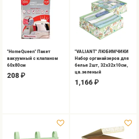
"HomeQueen" Пакет
"VALIANT" ЛЮБИМЧИКИ
вакуумный с клапаном
Набор органайзеров для
60х80см
белья 2шт, 32х32х10см,
цв.зеленый
208
₽
1,166
₽