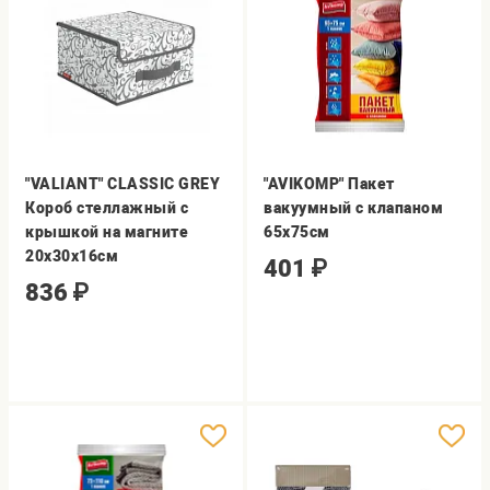
"VALIANT" CLASSIC GREY
"AVIKOMP" Пакет
Короб стеллажный с
вакуумный с клапаном
крышкой на магните
65х75см
20х30х16см
401
₽
836
₽