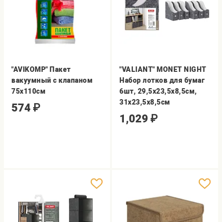
"AVIKOMP" Пакет
"VALIANT" MONET NIGHT
вакуумный с клапаном
Набор лотков для бумаг
75х110см
6шт, 29,5х23,5х8,5см,
31х23,5х8,5см
574
₽
1,029
₽