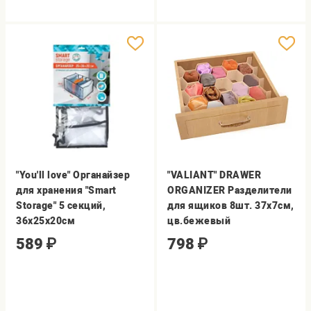
"You'll love" Органайзер
"VALIANT" DRAWER
для хранения "Smart
ORGANIZER Разделители
Storage" 5 секций,
для ящиков 8шт. 37x7см,
36х25х20см
цв.бежевый
589
₽
798
₽