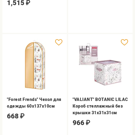
1,515
₽
"Forest Frends" Чехол для
"VALIANT" BOTANIC LILAC
одежды 60х137х10см
Короб стеллажный без
крышки 31х31х31см
668
₽
966
₽