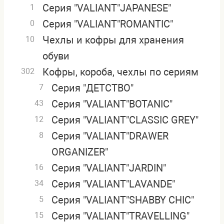
Серия "VALIANT"JAPANESE"
1
Серия "VALIANT"ROMANTIC"
0
Чехлы и кофры для хранения
10
обуви
Кофры, короба, чехлы по сериям
302
Серия "ДЕТСТВО"
7
Серия "VALIANT"BOTANIC"
43
Серия "VALIANT"CLASSIC GREY"
12
Серия "VALIANT"DRAWER
8
ORGANIZER"
Серия "VALIANT"JARDIN"
16
Серия "VALIANT"LAVANDE"
34
Серия "VALIANT"SHABBY CHIC"
5
Серия "VALIANT"TRAVELLING"
15