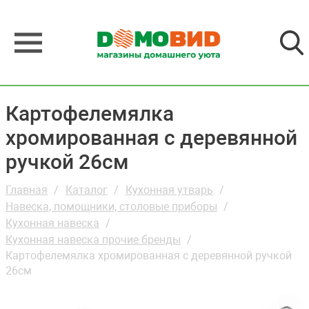
Картофелемялка
хромированная с деревянной
ручкой 26см
Главная
Каталог
Кухонная утварь
Навеска, помощники, столовые приборы
Кухонная навеска
Кухонная навеска прочие бренды
Картофелемялка хромированная с деревянной ручкой
26см