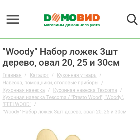
"Woody" Набор ложек 3шт
дерево, овал 20, 25 и 30см
Главная
Каталог
Кухонная утварь
Навеска, помощники, столовые приборы
Кухонная навеска
Кухонная навеска Tescoma
Кухонная навеска Tescoma / "Presto Wood", "Woody",
"FEELWOOD"
"Woody" Набор ложек 3шт дерево, овал 20, 25 и 30см