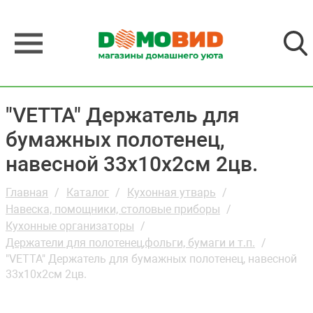
"VETTA" Держатель для
бумажных полотенец,
навесной 33х10х2см 2цв.
Главная
Каталог
Кухонная утварь
Навеска, помощники, столовые приборы
Кухонные организаторы
Держатели для полотенец,фольги, бумаги и т.п.
"VETTA" Держатель для бумажных полотенец, навесной
33х10х2см 2цв.